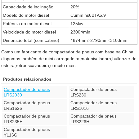
Capacidade de inclinação
20%
Modelo do motor diesel
Cummins6BTA5.9
Potência do motor diesel
125kw
Velocidade do motor diesel
2300r/min
Dimensão total (com cabine)
4874mm×2790mm×3103mm
Como um fabricante de compactador de pneus com base na China,
dispomos também de mini carregadeira,motoniveladora,bulldozer de
esteira,retroescavadeira,e muito mais.
Produtos relacionados
Compactador de pneus
Compactador de pneus
LRS2030
LRS230
Compactador de pneus
Compactador de pneus
LRS1626
LRS1016
Compactador de pneus
Compactador de pneus
LRS235H
LRS226H
Compactador de pneus
YL16G