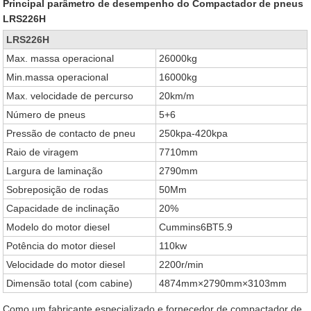
Principal parâmetro de desempenho do Compactador de pneus
LRS226H
LRS226H
Max. massa operacional
26000kg
Min.massa operacional
16000kg
Max. velocidade de percurso
20km/m
Número de pneus
5+6
Pressão de contacto de pneu
250kpa-420kpa
Raio de viragem
7710mm
Largura de laminação
2790mm
Sobreposição de rodas
50Mm
Capacidade de inclinação
20%
Modelo do motor diesel
Cummins6BT5.9
Potência do motor diesel
110kw
Velocidade do motor diesel
2200r/min
Dimensão total (com cabine)
4874mm×2790mm×3103mm
Como um fabricante especializado e fornecedor de compactador de