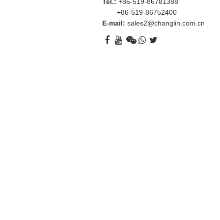
Tel.:
+86-519-86781388
+86-519-86752400
E-mail:
sales2@changlin.com.cn