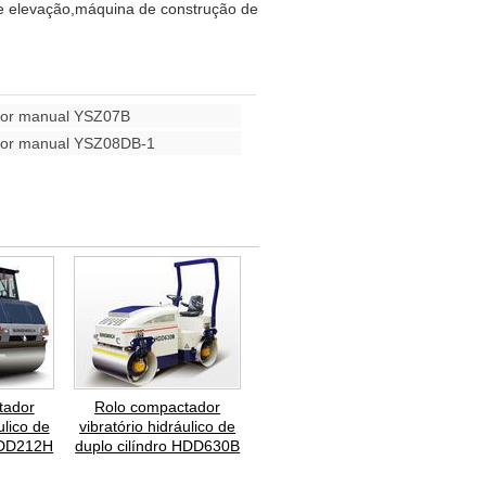
 elevação,máquina de construção de
dor manual YSZ07B
dor manual YSZ08DB-1
tador
Rolo compactador
ulico de
vibratório hidráulico de
 LDD212H
duplo cilíndro HDD630B