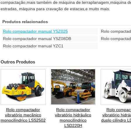
compactação,mais também de máquina de terraplanagem,máquina de
estradas, máquina para cravação de estacas,e muito mais.
Produtos relacionados
Rolo compactador manual YSZ025
Rolo compacta
Rolo compactador manual YSZ08DB
Rolo compacta
Rolo compactador manual YZC1
Outros Produtos
Rolo compactador
Rolo compactador
Rolo compac
vibratório mecânico
vibratório hidráulico
vibratório hidrá
monocilíndrico LSS2502
monocilíndrico
duplo cilíndro
LSD220H