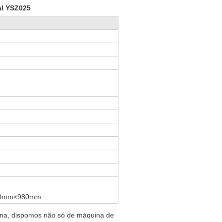
al YSZ025
0mm×980mm
ina, dispomos não só de máquina de