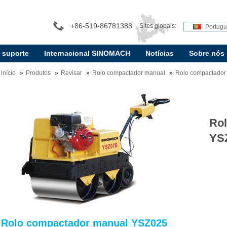
+86-519-86781388
Sites globais:
Portug
e suporte
Internacional SINOMACH
Notícias
Sobre nós
lnício
Produtos
Revisar
Rolo compactador manual
Rolo compactador
Ro
YS
Rolo compactador manual YSZ025