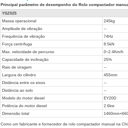
Principal parâmetro de desempenho do Rolo compactador manu
YSZ025
Massa operacional
245kg
Amplitude de vibração
--
Frequência de vibração
74Hz
Força centrífuga
8.5kN
Max. velocidade de percurso
0~2.4Km/h
Capacidade de inclinação
25%
Raio de viragem
--
Largura do cilindro
455mm
Distância entre os eixos
--
Distância ao solo
--
Modelo do motor diesel
EY20D
Potência do motor diesel
2.6kw
Dimensão total
1460mm×66
Como um fabricante e fornecedor de rolo compactador manual na Ch