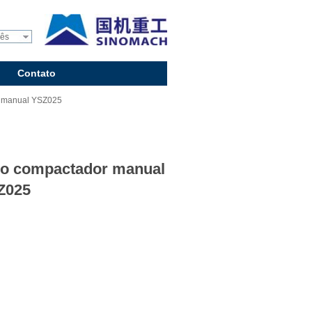
uês
Contato
 manual YSZ025
lo compactador manual
Z025