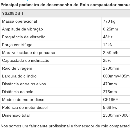
Principal parâmetro de desempenho do Rolo compactador manu
YSZ08DB-I
Massa operacional
770 kg
Amplitude de vibração
0.25mm
Frequência de vibração
48Hz
Força centrífuga
12kN
Max. velocidade de percurso
2.5Km/h
Capacidade de inclinação
25%
Raio de viragem
2700mm
Largura do cilindro
600mm×405
Distância entre os eixos
470mm
Distância ao solo
275mm
Modelo do motor diesel
CF186F
Potência do motor diesel
5.68 kw
Dimensão total
2330mm×800
Nós somos um fabricante profissional e fornecedor de rolo compact