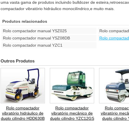
uma vasta gama de produtos incluindo bulldozer de esteira,retroescav
compactador vibratório hidráulico monocilíndrico,e muito mais.
Produtos relacionados
Rolo compactador manual YSZ025
Rolo compacta
Rolo compactador manual YSZ08DB
Rolo compacta
Rolo compactador manual YZC1
Outros Produtos
Rolo compactador
Rolo compactador
Rolo compac
vibratório hidráulico de
vibratório mecânico de
vibratório mecâ
duplo cilíndro HDD630B
duplo cilíndro YZC12GS
duplo cilíndr