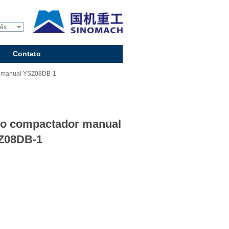
uês
Contato
r manual YSZ08DB-1
lo compactador manual
Z08DB-1