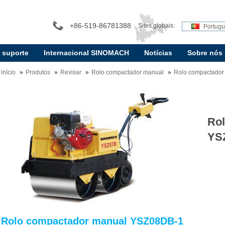
+86-519-86781388
Sites globais:
Portug
e suporte
Internacional SINOMACH
Notícias
Sobre nós
lnício
Produtos
Revisar
Rolo compactador manual
Rolo compactado
Ro
YS
Rolo compactador manual YSZ08DB-1