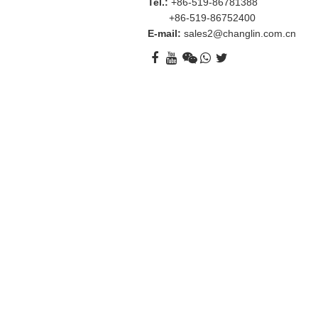
Tel.:
+86-519-86781388
+86-519-86752400
E-mail:
sales2@changlin.com.cn