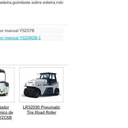
adeira,guindaste sobre esteira,rolo
dor manual YSZ07B
dor manual YSZ08DB-1
tador
LRS2030 Pneumatic
nico de
Tire Road Roller
o YZC6B