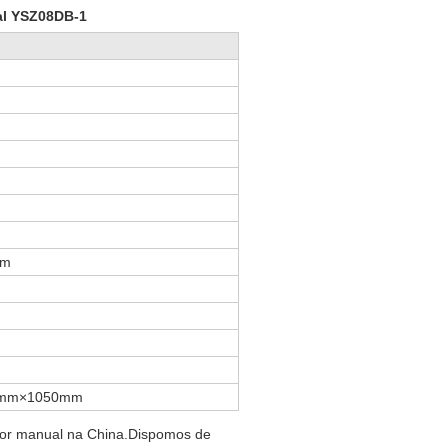
al YSZ08DB-1
mm
mm×1050mm
ador manual na China.Dispomos de