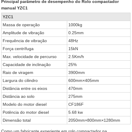
Principal parâmetro de desempenho do Rolo compactador
manual YZC1
YZC1
Massa de operação
1000kg
Amplitude de vibração
0.25mm
Frequência de vibração
48Hz
Força centrífuga
15kN
Max. velocidade de percurso
2.5Km/h
Capacidade de inclinação
25%
Raio de viragem
3900mm
Largura do cilindro
600mm×405mm
Distância entre os eixos
470mm
Distância ao solo
275mm
Modelo do motor diesel
CF186F
Potência do motor diesel
5.68 kw
Dimensão total
2050mm×800mm×1280mm
Como um fabricante experiente em rolo compactador na