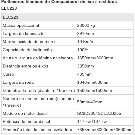
Parâmetros técnicos do Compactador de lixo e resíduos
LLC223
LLC223
Massa operacional
23000 kg
Largura de laminação
2910mm
Max.velocidade de percurso
10 Km/h
Capacidade de inclinação
100%
Altura x largura da lâmina niveladora
1650mm×3000mm
Distância entre os eixos
3350mm
Curso
435mm
Largura da roda
1040mm/835mm
Diâmetro da roda (dianteiro / traseiro)
1500mm/1500mm
Número de dentes por roda(dianteiro
50mm/40mm
/ traseiro)
Modelo do motor diesel
SC8D200/ SC11CB255
Potência do motor diesel
147 kw /187 kw
Dimensão total da lâmina niveladora
7355mm×3000mm×3600mm