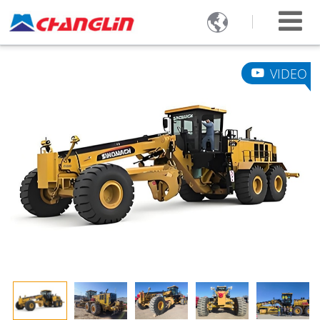

VIDEO