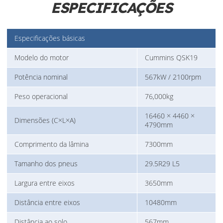
ESPECIFICAÇÕES
Especificações básicas
Modelo do motor
Cummins QSK19
Potência nominal
567kW / 2100rpm
Peso operacional
76,000kg
16460 × 4460 ×
Dimensões (C×L×A)
4790mm
Comprimento da lâmina
7300mm
Tamanho dos pneus
29.5R29 L5
Largura entre eixos
3650mm
Distância entre eixos
10480mm
Distância ao solo
567mm