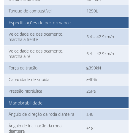
Tanque de combustível
1250L
Especificações de performance
Velocidade de deslocamento,
6.4 – 42.9km/h
marcha à frente
Velocidade de deslocamento,
6.4 – 42.9km/h
marcha à ré
Força de tração
≥390kN
Capacidade de subida
≥30%
Pressão hidráulica
25Pa
Manobrabilidade
Ângulo de direção da roda dianteira
±48°
Ângulo de inclinação da roda
±18°
dianteira