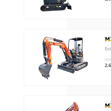
M
Es
PES
2,
M