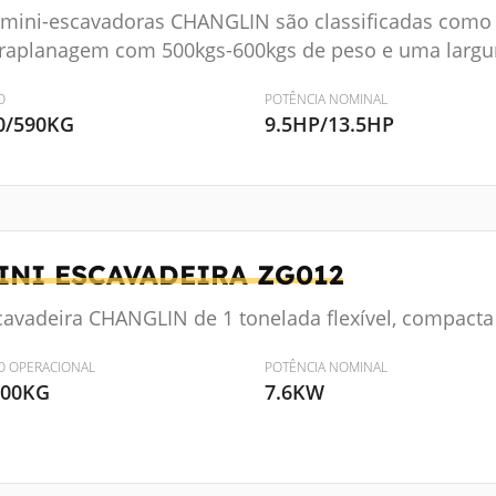
 mini-escavadoras CHANGLIN são classificadas com
rraplanagem com 500kgs-600kgs de peso e uma larg
O
POTÊNCIA NOMINAL
0/590KG
9.5HP/13.5HP
INI ESCAVADEIRA
ZG012
cavadeira CHANGLIN de 1 tonelada flexível, compacta
O OPERACIONAL
POTÊNCIA NOMINAL
000KG
7.6KW