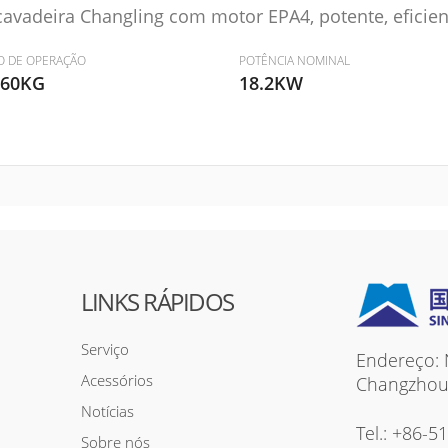
avadeira Changling com motor EPA4, potente, eficient
O DE OPERAÇÃO
POTÊNCIA NOMINAL
860KG
18.2KW
LINKS RÁPIDOS
Serviço
Endereço: 
Acessórios
Changzhou c
Notícias
Tel.:
+86-5
Sobre nós