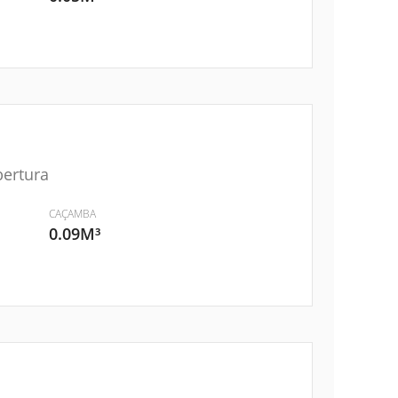
bertura
CAÇAMBA
0.09M³