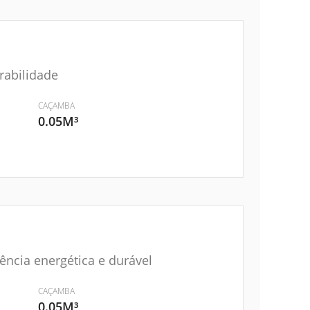
rabilidade
CAÇAMBA
0.05M³
ência energética e durável
CAÇAMBA
0.05M³