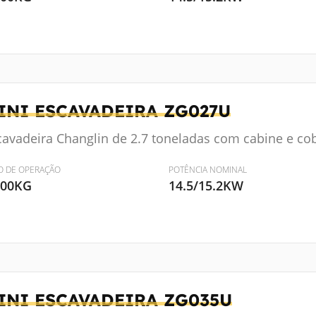
INI ESCAVADEIRA
ZG027U
cavadeira Changlin de 2.7 toneladas com cabine e co
O DE OPERAÇÃO
POTÊNCIA NOMINAL
600KG
14.5/15.2KW
INI ESCAVADEIRA
ZG035U