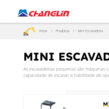
Início
Produtos
Mini Escavadeira
MINI ESCAVA
As escavadeiras pequenas são máquinas co
capacidade de escavar e habilidade de op
M