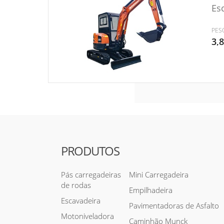
Esc
PES
3,
PRODUTOS
Pás carregadeiras
Mini Carregadeira
de rodas
Empilhadeira
Escavadeira
Pavimentadoras de Asfalto
Motoniveladora
Caminhão Munck