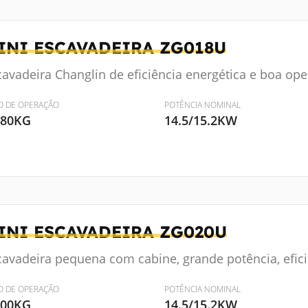
INI ESCAVADEIRA
ZG018U
cavadeira Changlin de eficiência energética e boa ope
O DE OPERAÇÃO
POTÊNCIA NOMINAL
880KG
14.5/15.2KW
INI ESCAVADEIRA
ZG020U
cavadeira pequena com cabine, grande potência, efici
O DE OPERAÇÃO
POTÊNCIA NOMINAL
000KG
14.5/15.2KW