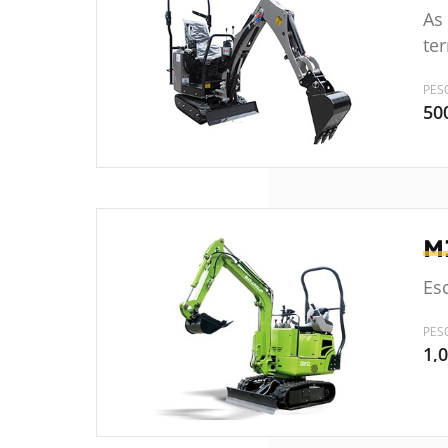
As
te
PES
50
M
Es
PES
1,