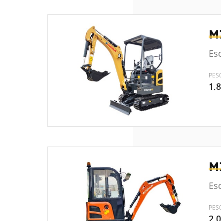
M
Es
PES
1,
M
Es
PES
2,