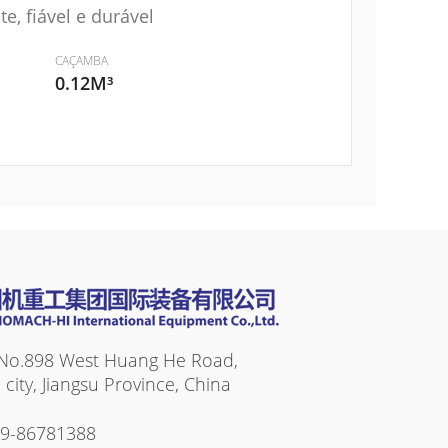
e, fiável e durável
CAÇAMBA
0.12M³
No.898 West Huang He Road,
ity, Jiangsu Province, China
19-86781388