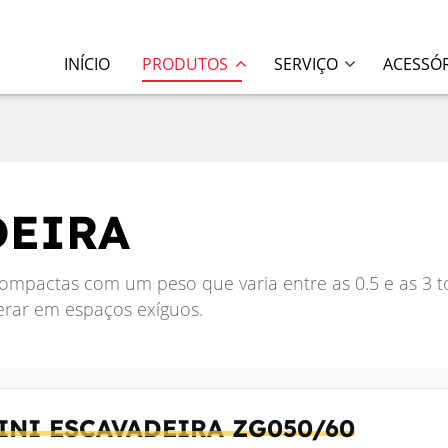
INÍCIO
PRODUTOS
SERVIÇO
ACESSÓ
DEIRA
mpactas com um peso que varia entre as 0.5 e as 3 to
erar em espaços exíguos.
INI ESCAVADEIRA
ZG050/60