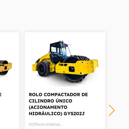
E
ROLO COMPACTADOR DE
ROLO
CILINDRO ÚNICO
GYS2
(ACIONAMENTO
POTÊNC
HIDRÁULICO)
GYS202J
129K
POTÊNCIA NOMINAL :
FORÇA C