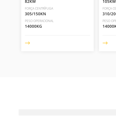
82KW
105KW
FORÇA CENTRÍFUGA
FORÇA C
305/150KN
310/2
PESO OPERACIONAL
PESO OP
14000KG
14000