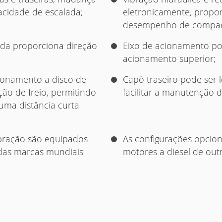
cidade de escalada;
eletronicamente, propo
desempenho de compac
lada proporciona direção
Eixo de acionamento p
acionamento superior;
acionamento a disco de
Capô traseiro pode ser
ação de freio, permitindo
facilitar a manutenção d
uma distância curta
ibração são equipados
As configurações opcion
das marcas mundiais
motores a diesel de out