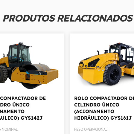
PRODUTOS RELACIONADOS
 COMPACTADOR DE
ROLO COMPACTADOR D
NDRO ÚNICO
CILINDRO ÚNICO
ONAMENTO
(ACIONAMENTO
ÁULICO)
GYS142J
HIDRÁULICO)
GYS161J
A NOMINAL
PESO OPERACIONAL: