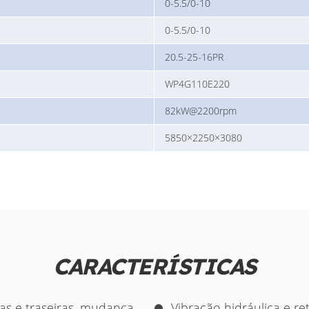
0-5.5/0-10
0-5.5/0-10
20.5-25-16PR
WP4G110E220
82kW@2200rpm
5850×2250×3080
CARACTERÍSTICAS
as e traseiras, mudança
Vibração hidráulica e r