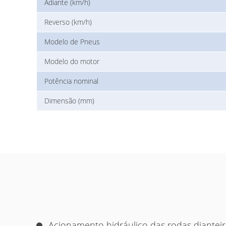
Adiante (km/h)
Reverso (km/h)
Modelo de Pneus
Modelo do motor
Potência nominal
Dimensão (mm)
Acionamento hidráulico das rodas dianteir