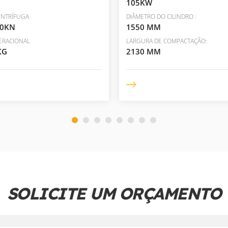
105KW
ENTRÍFUGA
DIÂMETRO DO CILINDRO :
00KN
1550 MM
ERACIONAL
LARGURA DE COMPACTAÇÃO:
KG
2130 MM
SOLICITE UM ORÇAMENTO