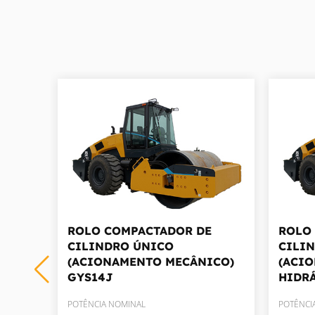
E
ROLO COMPACTADOR DE
ROLO
CILINDRO ÚNICO
CILI
ICO)
(ACIONAMENTO MECÂNICO)
(ACI
GYS14J
HIDR
POTÊNCIA NOMINAL
POTÊNCI