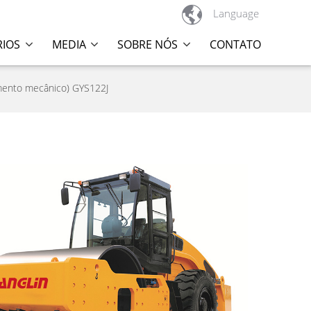

Language
RIOS
MEDIA
SOBRE NÓS
CONTATO
amento mecânico) GYS122J