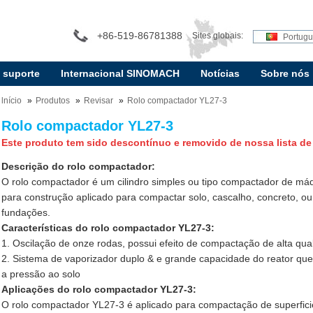
+86-519-86781388
Sites globais:
Portug
e suporte
Internacional SINOMACH
Notícias
Sobre nós
lnício
Produtos
Revisar
Rolo compactador YL27-3
Rolo compactador YL27-3
Este produto tem sido descontínuo e removido de nossa lista de
Descrição do rolo compactador:
O rolo compactador é um cilindro simples ou tipo compactador de m
para construção aplicado para compactar solo, cascalho, concreto, ou
fundações.
Características do rolo compactador YL27-3:
1. Oscilação de onze rodas, possui efeito de compactação de alta qua
2. Sistema de vaporizador duplo & e grande capacidade do reator qu
a pressão ao solo
Aplicações do rolo compactador YL27-3:
O rolo compactador YL27-3 é aplicado para compactação de superfici