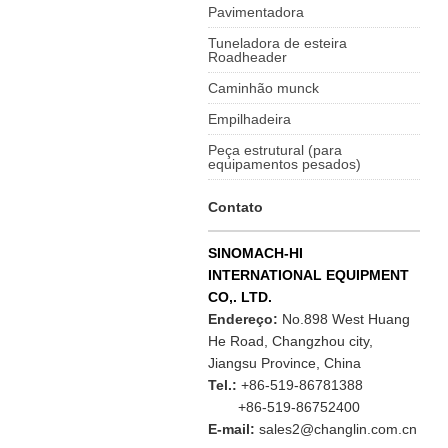
Pavimentadora
Tuneladora de esteira
Roadheader
Caminhão munck
Empilhadeira
Peça estrutural (para
equipamentos pesados)
Contato
SINOMACH-HI
INTERNATIONAL EQUIPMENT
CO,. LTD.
Endereço:
No.898 West Huang
He Road, Changzhou city,
Jiangsu Province, China
Tel.:
+86-519-86781388
+86-519-86752400
E-mail:
sales2@changlin.com.cn