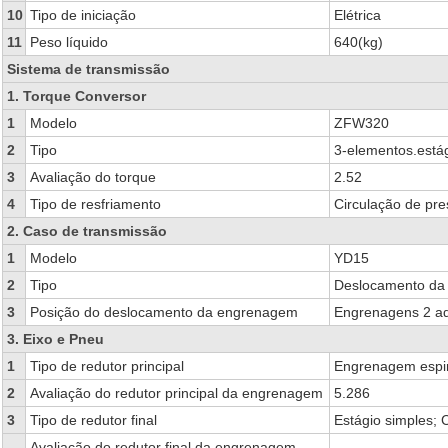
10
Tipo de iniciação
Elétrica
11
Peso líquido
640(kg)
Sistema de transmissão
1. Torque Conversor
1
Modelo
ZFW320
2
Tipo
3-elementos.estág
3
Avaliação do torque
2.52
4
Tipo de resfriamento
Circulação de pre
2. Caso de transmissão
1
Modelo
YD15
2
Tipo
Deslocamento da 
3
Posição do deslocamento da engrenagem
Engrenagens 2 ad
3. Eixo e Pneu
1
Tipo de redutor principal
Engrenagem espira
2
Avaliação do redutor principal da engrenagem
5.286
3
Tipo de redutor final
Estágio simples; 
Avaliação do redutor final da engrenagem