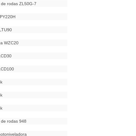
a de rodas ZL50G-7
 PY220H
 LTU90
ira WZC20
CLCD30
CLCD100
k
k
k
 de rodas 948
otoniveladora