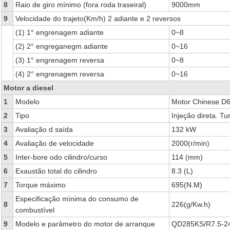
8
Raio de giro mínimo (fora roda traseiral)
9000mm
9
Velocidade do trajeto(Km/h) 2 adiante e 2 reversos
(1) 1° engrenagem adiante
0~8
(2) 2° engreganegm adiante
0~16
(3) 1° engrenagem reversa
0~8
(4) 2° engrenagem reversa
0~16
Motor a diesel
1
Modelo
Motor Chinese D
2
Tipo
Injeção direta. T
3
Avaliação d saída
132 kW
4
Avaliação de velocidade
2000(r/min)
5
Inter-bore odo cilindro/curso
114 (mm)
6
Exaustão total do cilindro
8.3 (L)
7
Torque máximo
695(N.M)
Especificação mínima do consumo de
8
226(g/Kw.h)
combustível
9
Modelo e parâmetro do motor de arranque
QD285KS/R7.5-2