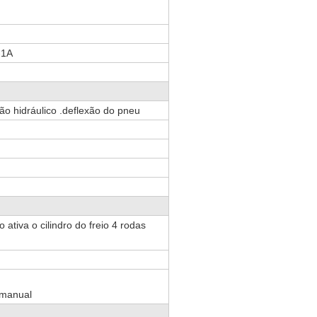
-1A
ão hidráulico .deflexão do pneu
)
o ativa o cilindro do freio 4 rodas
 manual