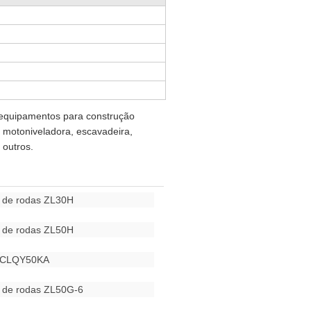
equipamentos para construção
 motoniveladora, escavadeira,
 outros.
a de rodas ZL30H
a de rodas ZL50H
 CLQY50KA
a de rodas ZL50G-6