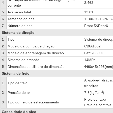
4
2.462
corrente
5
Avaliação total
13.01
6
Tamanho do pneu
11.00-20-16PR C
7
Número do pneu
Front 5&Rear6
Sistema de direção
1
Tipo
Sistema de direcç
2
Modelo da bomba de direção
CBGj1032
3
Modelo da engrenagem de direção
Bzz1-E800C
4
Sistema de pressão
14MPa
5
Dimensões do cilindro de dimensão
Ф90x45x296(mm
Sistema de freio
Ar-sobre-hidráulic
1
Tipo de freio
traseiras
2
2
Pressão do ar
7-8(kgf/cm
)
Freio de faixa
3
Tipo do freio de estacionamento
Freio de controle
Capacidade do óleo