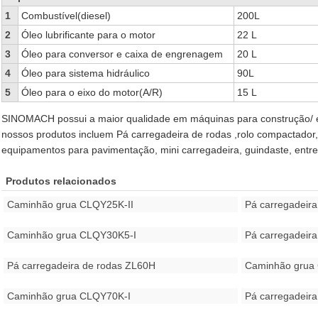
1
Combustível(diesel)
200L
2
Óleo lubrificante para o motor
22 L
3
Óleo para conversor e caixa de engrenagem
20 L
4
Óleo para sistema hidráulico
90L
5
Óleo para o eixo do motor(A/R)
15 L
SINOMACH possui a maior qualidade em máquinas para construção/ 
nossos produtos incluem Pá carregadeira de rodas ,rolo compactador,
equipamentos para pavimentação, mini carregadeira, guindaste, entre
Produtos relacionados
Caminhão grua CLQY25K-II
Pá carregadeir
Caminhão grua CLQY30K5-I
Pá carregadeir
Pá carregadeira de rodas ZL60H
Caminhão grua
Caminhão grua CLQY70K-I
Pá carregadeir