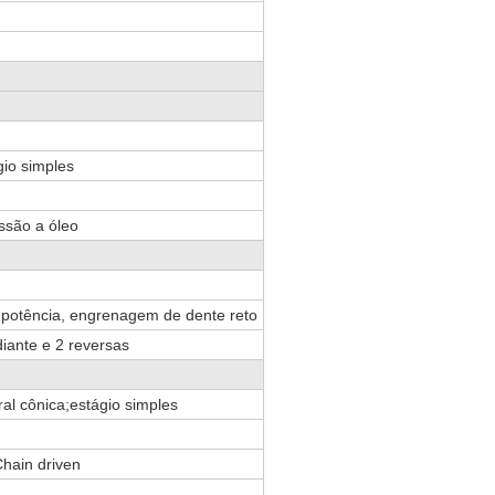
io simples
ssão a óleo
potência, engrenagem de dente reto
iante e 2 reversas
l cônica;estágio simples
Chain driven