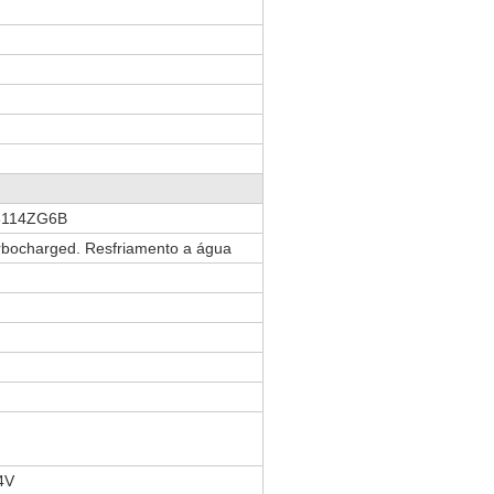
6114ZG6B
urbocharged. Resfriamento a água
4V