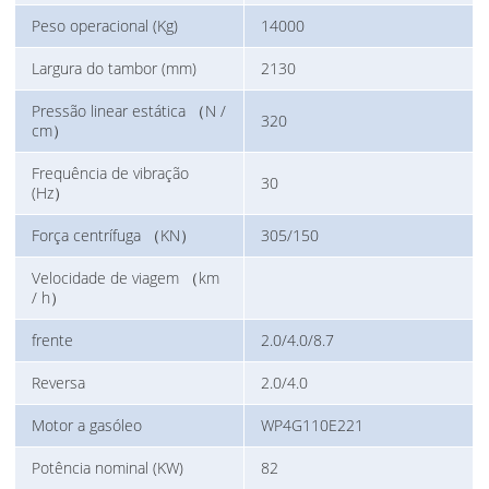
Peso operacional (Kg)
14000
Largura do tambor (mm)
2130
Pressão linear estática （N /
320
cm）
Frequência de vibração
30
(Hz）
Força centrífuga （KN）
305/150
Velocidade de viagem （km
/ h）
frente
2.0/4.0/8.7
Reversa
2.0/4.0
Motor a gasóleo
WP4G110E221
Potência nominal (KW)
82