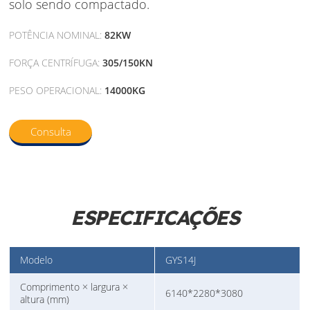
solo sendo compactado.
POTÊNCIA NOMINAL:
82KW
FORÇA CENTRÍFUGA:
305/150KN
PESO OPERACIONAL:
14000KG
Consulta
ESPECIFICAÇÕES
Modelo
GYS14J
Comprimento × largura ×
6140*2280*3080
altura (mm)