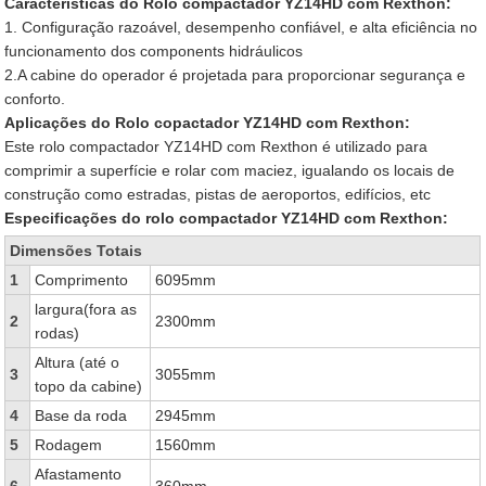
Características do Rolo compactador YZ14HD com Rexthon:
1. Configuração razoável, desempenho confiável, e alta eficiência no
funcionamento dos components hidráulicos
2.A cabine do operador é projetada para proporcionar segurança e
conforto.
Aplicações do Rolo copactador YZ14HD com Rexthon:
Este rolo compactador YZ14HD com Rexthon é utilizado para
comprimir a superfície e rolar com maciez, igualando os locais de
construção como estradas, pistas de aeroportos, edifícios, etc
Especificações do rolo compactador YZ14HD com Rexthon:
Dimensões Totais
1
Comprimento
6095mm
largura(fora as
2
2300mm
rodas)
Altura (até o
3
3055mm
topo da cabine)
4
Base da roda
2945mm
5
Rodagem
1560mm
Afastamento