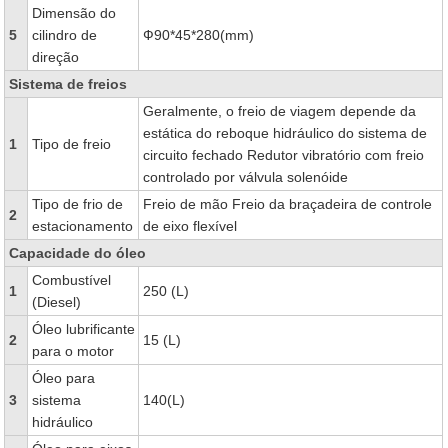
Dimensão do
5
cilindro de
Ф90*45*280(mm)
direção
Sistema de freios
Geralmente, o freio de viagem depende da
estática do reboque hidráulico do sistema de
1
Tipo de freio
circuito fechado Redutor vibratório com freio
controlado por válvula solenóide
Tipo de frio de
Freio de mão Freio da braçadeira de controle
2
estacionamento
de eixo flexível
Capacidade do óleo
Combustível
1
250 (L)
(Diesel)
Óleo lubrificante
2
15 (L)
para o motor
Óleo para
3
sistema
140(L)
hidráulico