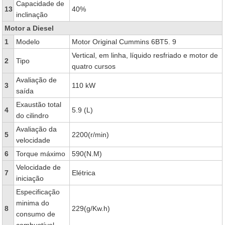
Capacidade de
13
40%
inclinação
Motor a Diesel
1
Modelo
Motor Original Cummins 6BT5. 9
Vertical, em linha, líquido resfriado e motor de
2
Tipo
quatro cursos
Avaliação de
3
110 kW
saída
Exaustão total
4
5.9 (L)
do cilindro
Avaliação da
5
2200(r/min)
velocidade
6
Torque máximo
590(N.M)
Velocidade de
7
Elétrica
iniciação
Especificação
minima do
8
229(g/Kw.h)
consumo de