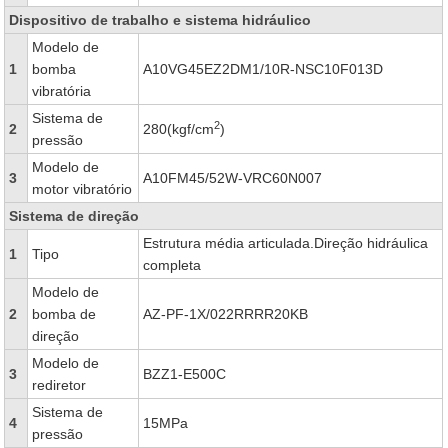
Dispositivo de trabalho e sistema hidráulico
Modelo de
1
bomba
A10VG45EZ2DM1/10R-NSC10F013D
vibratória
Sistema de
2
2
280(kgf/cm
)
pressão
Modelo de
3
A10FM45/52W-VRC60N007
motor vibratório
Sistema de direção
Estrutura média articulada.Direção hidráulica
1
Tipo
completa
Modelo de
2
bomba de
AZ-PF-1X/022RRRR20KB
direção
Modelo de
3
BZZ1-E500C
rediretor
Sistema de
4
15MPa
pressão