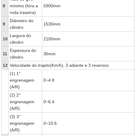
8
mínimo (fora a
5900mm
roda traseira)
Diâmetro do
9
1530mm
cilindro
Largura do
10
2100mm
cilindro
Espessura do
11
36mm
cilindro
12
Velocidade do trajeto(Km/h), 3 adiante e 3 reversos
(1) 1°
engrenagem
0~4.8
(A/R)
(2) 2°
engrenagem
0~6.4
(A/R)
(3) 3°
engrenagem
0~10.6
(A/R)