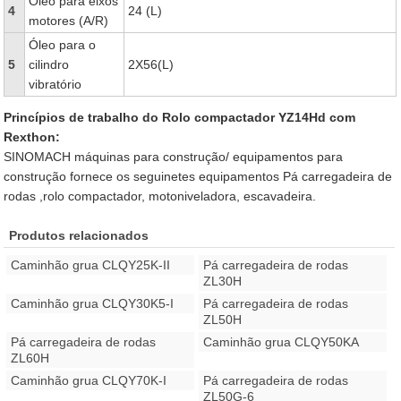
Óleo para eixos
4
24 (L)
motores (A/R)
Óleo para o
5
cilindro
2X56(L)
vibratório
Princípios de trabalho do Rolo compactador YZ14Hd com
Rexthon:
SINOMACH máquinas para construção/ equipamentos para
construção fornece os seguinetes equipamentos Pá carregadeira de
rodas ,rolo compactador, motoniveladora, escavadeira.
Produtos relacionados
Caminhão grua CLQY25K-II
Pá carregadeira de rodas
ZL30H
Caminhão grua CLQY30K5-I
Pá carregadeira de rodas
ZL50H
Pá carregadeira de rodas
Caminhão grua CLQY50KA
ZL60H
Caminhão grua CLQY70K-I
Pá carregadeira de rodas
ZL50G-6