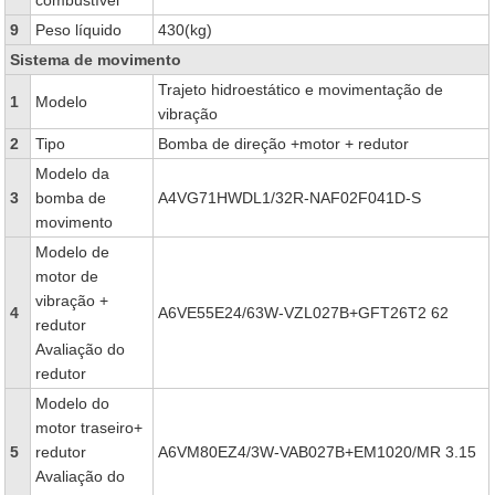
combustível
9
Peso líquido
430(kg)
Sistema de movimento
Trajeto hidroestático e movimentação de
1
Modelo
vibração
2
Tipo
Bomba de direção +motor + redutor
Modelo da
3
bomba de
A4VG71HWDL1/32R-NAF02F041D-S
movimento
Modelo de
motor de
vibração +
4
A6VE55E24/63W-VZL027B+GFT26T2 62
redutor
Avaliação do
redutor
Modelo do
motor traseiro+
5
redutor
A6VM80EZ4/3W-VAB027B+EM1020/MR 3.15
Avaliação do