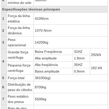
6
360mm
mínimo do solo
Especificações técnicas principais
Força da linha
1
410N/cm
estática
Força da linha
2
1370 N/cm
dinâmica
Peso
3
14200kg
operacional
Baixa Freqüência
31HZ
Grande força
292kN
centrífuga
Alta amplitude
1.8mm
4
Alta freqüência
35HZ
Pequena força
182 kN
centrífuga
Baixa amplitude
0.9mm
5
Força total
38100(kg)
Distribuição de
6
8700kg
peso do cilindro
Peso estático
7
5500kg
dos pneus
Raio de giro