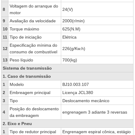
Voltagem do arranque do
8
24(V)
motor
9
Avaliação da velocidade
2000(r/min)
10
Torque máximo
625(N.M)
11
Tipo de iniciação
Elétrica
Especificação mínima do
12
226(g/Kw.h)
consumo de combustível
13
Peso líquido
700(kg)
Sistema de transmissão
1. Caso de transmissão
1
Modelo
BJ10.003.107
2
Embreagem principal
Licença JCL380
3
Tipo
Deslocamento mecânico
Posição do deslocamento
4
engrenagem 3 adiante 3 reversas
da embreagem
2. Eixo e Pneu
1
Tipo de redutor principal
Engrenagem espiral cônica, estágio