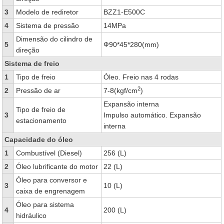
3
Modelo de rediretor
BZZ1-E500C
4
Sistema de pressão
14MPa
Dimensão do cilindro de
5
Ф90*45*280(mm)
direção
Sistema de freio
1
Tipo de freio
Óleo. Freio nas 4 rodas
2
2
Pressão de ar
7-8(kgf/cm
)
Expansão interna
Tipo de freio de
3
Impulso automático. Expansão
estacionamento
interna
Capacidade do óleo
1
Combustível (Diesel)
256 (L)
2
Óleo lubrificante do motor
22 (L)
Óleo para conversor e
3
10 (L)
caixa de engrenagem
Óleo para sistema
4
200 (L)
hidráulico