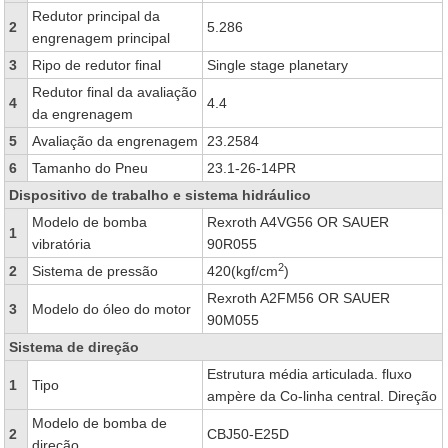
Redutor principal da
2
5.286
engrenagem principal
3
Ripo de redutor final
Single stage planetary
Redutor final da avaliação
4
4.4
da engrenagem
5
Avaliação da engrenagem
23.2584
6
Tamanho do Pneu
23.1-26-14PR
Dispositivo de trabalho e sistema hidráulico
Modelo de bomba
Rexroth A4VG56 OR SAUER
1
vibratória
90R055
2
2
Sistema de pressão
420(kgf/cm
)
Rexroth A2FM56 OR SAUER
3
Modelo do óleo do motor
90M055
Sistema de direção
Estrutura média articulada. fluxo
1
Tipo
ampère da Co-linha central. Direção
Modelo de bomba de
2
CBJ50-E25D
direção