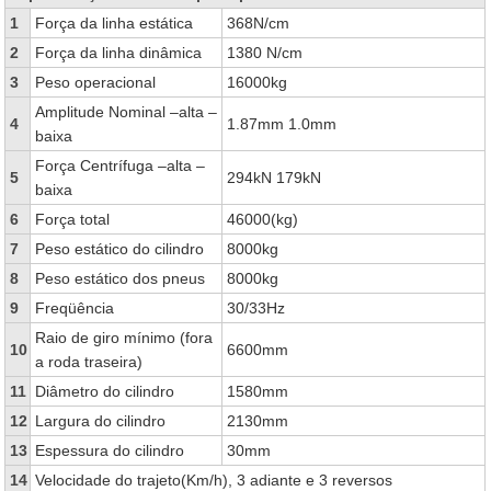
1
Força da linha estática
368N/cm
2
Força da linha dinâmica
1380 N/cm
3
Peso operacional
16000kg
Amplitude Nominal –alta –
4
1.87mm 1.0mm
baixa
Força Centrífuga –alta –
5
294kN 179kN
baixa
6
Força total
46000(kg)
7
Peso estático do cilindro
8000kg
8
Peso estático dos pneus
8000kg
9
Freqüência
30/33Hz
Raio de giro mínimo (fora
10
6600mm
a roda traseira)
11
Diâmetro do cilindro
1580mm
12
Largura do cilindro
2130mm
13
Espessura do cilindro
30mm
14
Velocidade do trajeto(Km/h), 3 adiante e 3 reversos