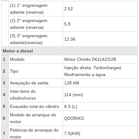
(1) 1° engrenagem
2.52
adiante (reversa)
(2) 2° engrenagem
5.9
adiante (reversa)
(3) 3° engrenagem
12.36
adiante(reversa)
Motor a diesel
1
Modelo
Motor Chinês D6114ZG2B
Injeção direta. Turbocharged.
2
Tipo
Resfriamento a água.
3
Avaçiação de saída
128 kW
Inter-bore do
4
114 (mm)
cilindro/curso
5
Exaustão total do cilindro
8.3 (L)
Modelo de arranque do
6
QD285KS
motor
Potência de arranque do
7
7.5(KW)
motor