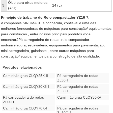
Óleo para eixos motores
5
24 (L)
(A/R)
Princípio de trabalho do Rolo compactador YZ16-7:
A companhia SINOMACH é conhecida, confiável e uma das
melhores fornecedoras de máquinas para construção/ equipamentos
para construção , entre nossos principais produtos você
encontraráPá carregadeira de rodas ,rolo compactador,
motoniveladora, escavadeira, equipamentos para pavimentação,
mini carregadeira, guindaste , entre outras máquinas para
construção/ equipamentos para construção de alta qualidade.
Produtos relacionados
Caminhão grua CLQY25K-II
Pá carregadeira de rodas
ZL30H
Caminhão grua CLQY30K5-I
Pá carregadeira de rodas
ZL50H
Pá carregadeira de rodas
Caminhão grua CLQY50KA
ZL60H
Caminhão grua CLQY70K-I
Pá carregadeira de rodas
ZL50G-6