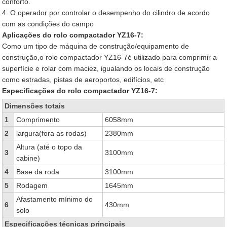
conforto.
4. O operador por controlar o desempenho do cilindro de acordo
com as condições do campo
Aplicações do rolo compactador YZ16-7:
Como um tipo de máquina de construção/equipamento de
construção,o rolo compactador YZ16-7é utilizado para comprimir a
superfície e rolar com maciez, igualando os locais de construção
como estradas, pistas de aeroportos, edifícios, etc
Especificações do rolo compactador YZ16-7:
Dimensões totais
1
Comprimento
6058mm
2
largura(fora as rodas)
2380mm
Altura (até o topo da
3
3100mm
cabine)
4
Base da roda
3100mm
5
Rodagem
1645mm
Afastamento mínimo do
6
430mm
solo
Especificações técnicas principais