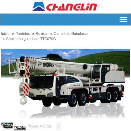
lnício
Produtos
Revisar
Caminhão Guindaste
Caminhão guindaste TTC070G