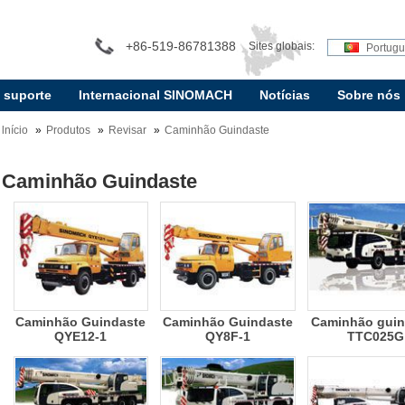
+86-519-86781388
Sites globais:
Portug
e suporte
Internacional SINOMACH
Notícias
Sobre nós
lnício
Produtos
Revisar
Caminhão Guindaste
Caminhão Guindaste
Caminhão Guindaste
Caminhão Guindaste
Caminhão guin
QYE12-1
QY8F-1
TTC025G