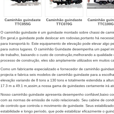
Caminhão guindaste
Caminhão guindaste
Caminhão guin
TTC055G
TTC070G
TTC100G
O caminhão guindaste é um guindaste montado sobre chassi de camin
Em geral,o guindaste pode deslocar em rodovias,portanto há necess
para transportá-lo. Este equipamento de elevação pode elevar algo pe
para outros lugares. O caminhão Guindaste desempenha um papel imp
de trabalho, baixando o custo de construção,melhorando a qualidade 
processo de construção, eles são amplamente utilizados em muitos c
Como um fabricante especializado e fornecedor de caminhão guindas
projecta e fabrica seis modelos de caminhão guindaste para a escolh
elevação variando de 8 tons a 130 tons e totalmente estendida a alt
17.3 m a 49.1 m,assim,a nossa gama de guindastes certamente irá at
Nosso caminhão guindaste apresenta desempenho confiável,baixo co
com as normas de emissão de ruído relacionado. Seu cabine de condu
de controlo que controla o movimento de guindaste. Seus estabilizado
estabilidade e longo período, que pode estabilizar eficazmente o gui