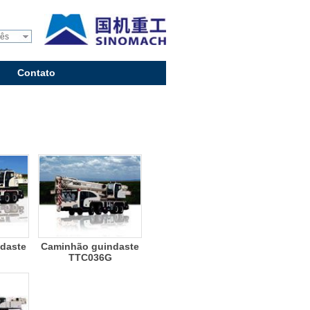
uês
Contato
daste
Caminhão guindaste
TTC036G