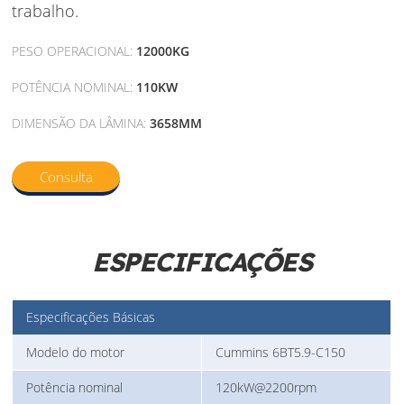
trabalho.
PESO OPERACIONAL:
12000KG
POTÊNCIA NOMINAL:
110KW
DIMENSÃO DA LÂMINA:
3658MM
Consulta
ESPECIFICAÇÕES
Especificações Básicas
Modelo do motor
Cummins 6BT5.9-C150
Potência nominal
120kW@2200rpm