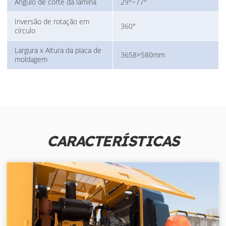
Ângulo de corte da lâmina
29°~77°
Inversão de rotação em
360°
círculo
Largura x Altura da placa de
3658×580mm
moldagem
CARACTERÍSTICAS