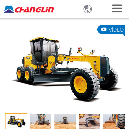

VÍDEO