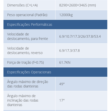
Dimensões (C×L×A)
8290×2600×3465 (mm)
Peso operacional (Padrão)
12000kg
Especificações Performáticas
Velocidade de
6.9/10.7/17.3/26/37.8/53.4
deslocamento, para frente
Velocidade de
6.9/17.3/37.8
deslocamento, reverso
Força de tração (f=0.75)
61.7KN
Especificações Operacionais
Ângulo máximo de direção
49°
das rodas dianteiras
Ângulo máximo de
inclinação das rodas
17°
dianteiras