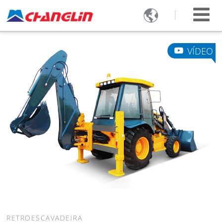

VÍDEO
RETROESCAVADEIRA