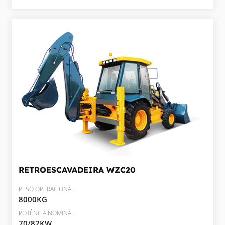
RETROESCAVADEIRA
WZC20
PESO OPERACIONAL
8000KG
POTÊNCIA NOMINAL
70/82KW