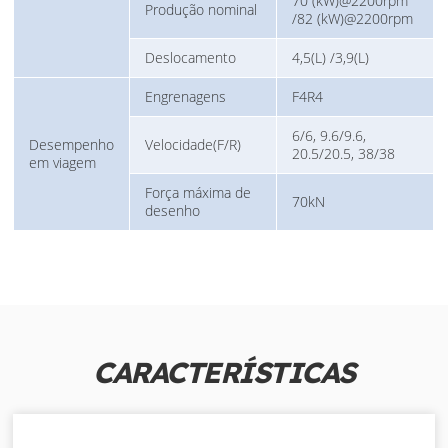
70 (kW)@2200rpm
Produção nominal
/82 (kW)@2200rpm
Deslocamento
4,5(L) /3,9(L)
Engrenagens
F4R4
6/6, 9.6/9.6,
Desempenho
Velocidade(F/R)
20.5/20.5, 38/38
em viagem
Força máxima de
70kN
desenho
CARACTERÍSTICAS