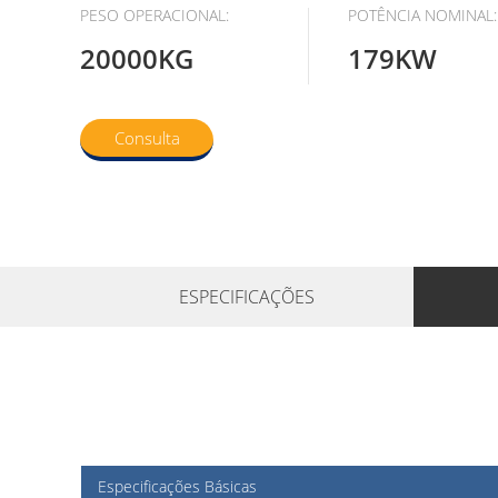
PESO OPERACIONAL:
POTÊNCIA NOMINAL:
20000KG
179KW
Consulta
ESPECIFICAÇÕES
Especificações Básicas