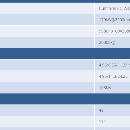
Cummins 6CTA8.
179kW@2200(rp
9980×3100×368
20000kg
4.96/8.55/11.3/1
4.96/11.3/24.25
108KN
49°
17°