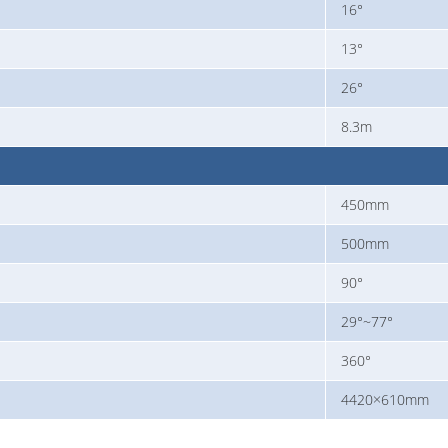
16°
13°
26°
8.3m
450mm
500mm
90°
29°~77°
360°
4420×610mm