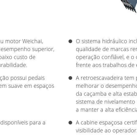
u motor Weichai,
O sistema hidráulico inc
 desempenho superior,
qualidade de marcas r
baixo custo de
operação confiável, e o 
rabilidade.
frente aos trabalhos de
nção possui pedais
A retroescavadeira tem p
gem suave em espaços
melhorar o desempenho
da caçamba e alta estab
sistema de nivelamento
a manter a alta eficiênci
disponíveis para a
A cabine espaçosa cert
visibilidade ao operador