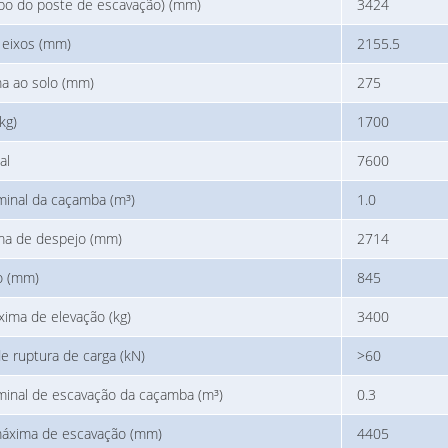
topo do poste de escavação) (mm)
3424
 eixos (mm)
2155.5
ma ao solo (mm)
275
kg)
1700
al
7600
inal da caçamba (m³)
1.0
ma de despejo (mm)
2714
ão (mm)
845
ima de elevação (kg)
3400
e ruptura de carga (kN)
>60
inal de escavação da caçamba (m³)
0.3
máxima de escavação (mm)
4405