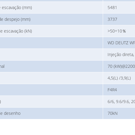
e escavação (mm)
5481
de despejo (mm)
3737
e escavação (kN)
>50+10％
WD DEUTZ WP
Injeção direta
nal
70 (kW)@2200
4,5(L) /3,9(L)
F4R4
)
6/6, 9.6/9.6, 2
de desenho
70kN