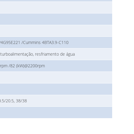
4G95E221 /Cummins 4BTA3.9-C110
, turboalimentação, resfriamento de água
rpm /82 (kW)@2200rpm
0.5/20.5, 38/38