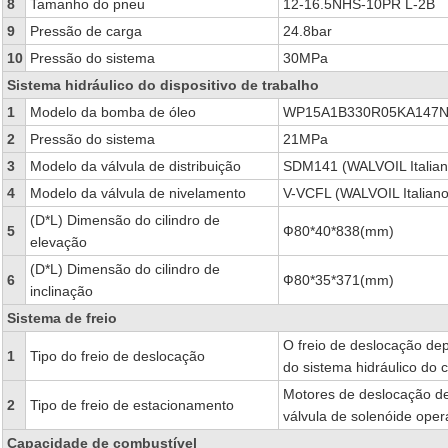
8
Tamanho do pneu
12-16.5NHS-10PR L-2B
9
Pressão de carga
24.8bar
10
Pressão do sistema
30MPa
Sistema hidráulico do dispositivo de trabalho
1
Modelo da bomba de óleo
WP15A1B330R05KA147N (
2
Pressão do sistema
21MPa
3
Modelo da válvula de distribuição
SDM141 (WALVOIL Italian
4
Modelo da válvula de nivelamento
V-VCFL (WALVOIL Italiano
(D*L) Dimensão do cilindro de
5
Ф80*40*838(mm)
elevação
(D*L) Dimensão do cilindro de
6
Ф80*35*371(mm)
inclinação
Sistema de freio
O freio de deslocação dep
1
Tipo do freio de deslocação
do sistema hidráulico do c
Motores de deslocação de
2
Tipo de freio de estacionamento
válvula de solenóide oper
Capacidade de combustível