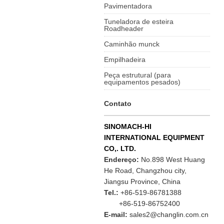
Pavimentadora
Tuneladora de esteira
Roadheader
Caminhão munck
Empilhadeira
Peça estrutural (para
equipamentos pesados)
Contato
SINOMACH-HI
INTERNATIONAL EQUIPMENT
CO,. LTD.
Endereço:
No.898 West Huang
He Road, Changzhou city,
Jiangsu Province, China
Tel.:
+86-519-86781388
+86-519-86752400
E-mail:
sales2@changlin.com.cn