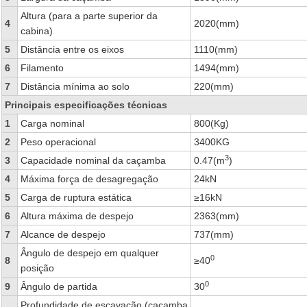
Altura (para a parte superior da
4
2020(mm)
cabina)
5
Distância entre os eixos
1110(mm)
6
Filamento
1494(mm)
7
Distância mínima ao solo
220(mm)
Principais especificações técnicas
1
Carga nominal
800(Kg)
2
Peso operacional
3400KG
3
3
Capacidade nominal da caçamba
0.47(m
)
4
Máxima força de desagregação
24kN
5
Carga de ruptura estática
≥16kN
6
Altura máxima de despejo
2363(mm)
7
Alcance de despejo
737(mm)
Ângulo de despejo em qualquer
0
8
≥40
posição
0
9
Ângulo de partida
30
Profundidade de escavação (caçamba