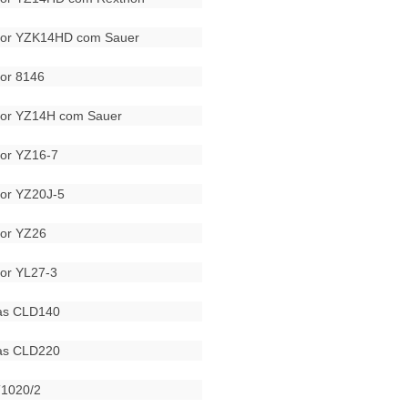
dor YZK14HD com Sauer
or 8146
dor YZ14H com Sauer
or YZ16-7
or YZ20J-5
or YZ26
or YL27-3
ras CLD140
ras CLD220
T1020/2