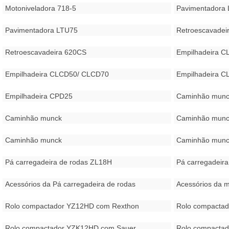
Motoniveladora 718-5
Pavimentadora
Pavimentadora LTU75
Retroescavade
Retroescavadeira 620CS
Empilhadeira 
Empilhadeira CLCD50/ CLCD70
Empilhadeira 
Empilhadeira CPD25
Caminhão munc
Caminhão munck
Caminhão munc
Caminhão munck
Caminhão munc
Pá carregadeira de rodas ZL18H
Pá carregadeira
Acessórios da Pá carregadeira de rodas
Acessórios da m
Rolo compactador YZ12HD com Rexthon
Rolo compacta
Rolo compactador YZK12HD com Sauer
Rolo compacta