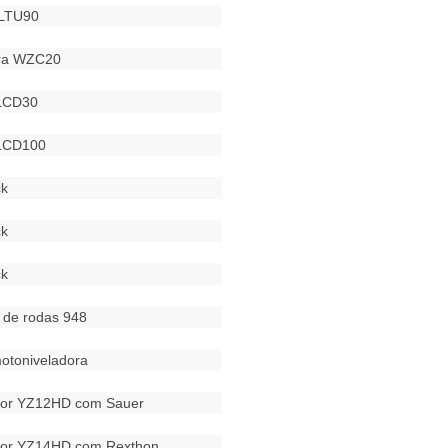
 LTU90
ira WZC20
CLCD30
CLCD100
k
k
k
 de rodas 948
otoniveladora
dor YZ12HD com Sauer
dor YZ14HD com Rexthon