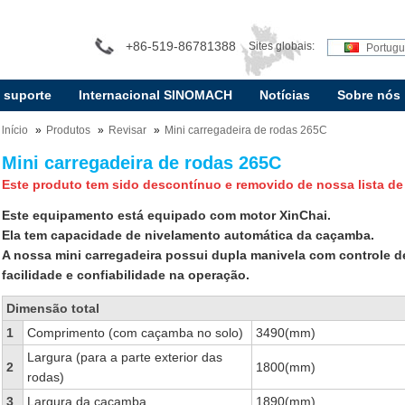
+86-519-86781388
Sites globais:
Portug
e suporte
Internacional SINOMACH
Notícias
Sobre nós
lnício
Produtos
Revisar
Mini carregadeira de rodas 265C
Mini carregadeira de rodas 265C
Este produto tem sido descontínuo e removido de nossa lista de
Este equipamento está equipado com motor XinChai.
Ela tem capacidade de nivelamento automática da caçamba.
A nossa mini carregadeira possui dupla manivela com controle d
facilidade e confiabilidade na operação.
Dimensão total
1
Comprimento (com caçamba no solo)
3490(mm)
Largura (para a parte exterior das
2
1800(mm)
rodas)
3
Largura da caçamba
1890(mm)