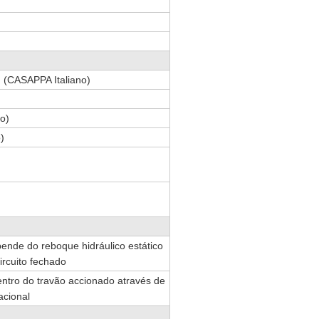
CASAPPA Italiano)
o)
)
ende do reboque hidráulico estático
ircuito fechado
ntro do travão accionado através de
acional