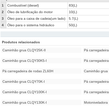
1
Combustível (diesel)
83(L)
2
Óleo de lubrificação do motor
10(L)
3
Óleo para a caixa de cadeia(um lado)
5.7(L)
4
Óleo para o sistema hidráulico
50(L)
Produtos relacionados
Caminhão grua CLQY25K-II
Pá carregadeir
Caminhão grua CLQY30K5-I
Pá carregadeir
Pá carregadeira de rodas ZL60H
Caminhão grua
Caminhão grua CLQY70K-I
Pá carregadeir
Caminhão grua CLQY100K-I
Pá carregadeir
Caminhão grua CLQY130K-I
Motoniveladora