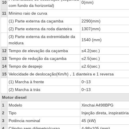
10
0(mm)
com fundo da horizontal)
11
Mínimo raio de curva
(1) Parte externa da caçamba
2290(mm)
(2) Parte externa da roda dianteira
1307(mm)
(3) Parte externa da extremidade da
1540 (mm)
moldura
12
Tempo de elevação da caçamba
≤4.2(sec.)
13
Tempo de redução da caçamba
≤2.5(sec.)
14
Tempo de despejo
≤2.6(sec.)
15
Velocidade de deslocação(Km/h)，1 dianteira e 1 reversa
(1) Marcha à frente
0~13
(2) Marcha à trás
0~13
Motor diesel
1
Modelo
Xinchai A498BPG
2
Tipo
Injeção direta, inspiratóri
3
Potência nominal
45 (kW)
4
Cilindro sem diâmetro/curso
4-98×105 (mm)