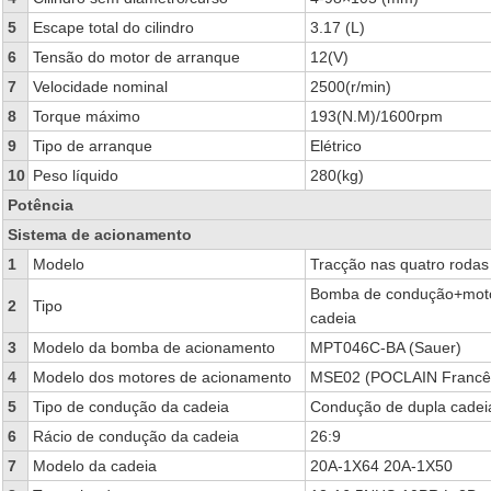
5
Escape total do cilindro
3.17 (L)
6
Tensão do motor de arranque
12(V)
7
Velocidade nominal
2500(r/min)
8
Torque máximo
193(N.M)/1600rpm
9
Tipo de arranque
Elétrico
10
Peso líquido
280(kg)
Potência
Sistema de acionamento
1
Modelo
Tracção nas quatro rodas 
Bomba de condução+moto
2
Tipo
cadeia
3
Modelo da bomba de acionamento
MPT046C-BA (Sauer)
4
Modelo dos motores de acionamento
MSE02 (POCLAIN Francê
5
Tipo de condução da cadeia
Condução de dupla cadeia
6
Rácio de condução da cadeia
26:9
7
Modelo da cadeia
20A-1X64 20A-1X50