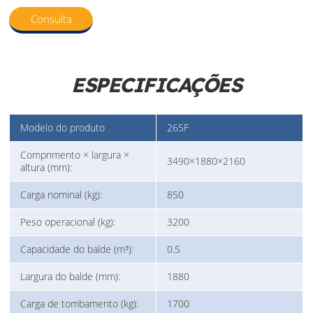
Consulta
ESPECIFICAÇÕES
Modelo do produto
265F
Comprimento × largura ×
3490×1880×2160
altura (mm):
Carga nominal (kg):
850
Peso operacional (kg):
3200
Capacidade do balde (m³):
0.5
Largura do balde (mm):
1880
Carga de tombamento (kg):
1700