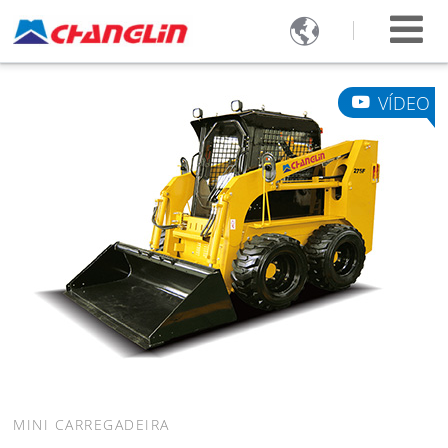

VÍDEO
MINI CARREGADEIRA