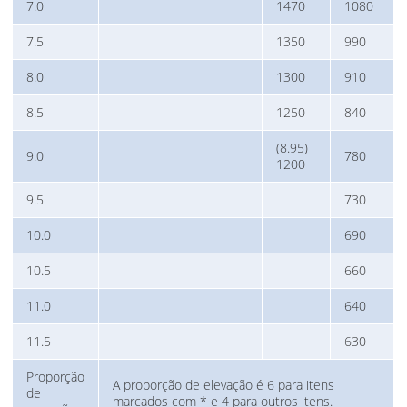
7.0
1470
1080
7.5
1350
990
8.0
1300
910
8.5
1250
840
(8.95)
9.0
780
1200
9.5
730
10.0
690
10.5
660
11.0
640
11.5
630
Proporção
A proporção de elevação é 6 para itens
de
marcados com * e 4 para outros itens.