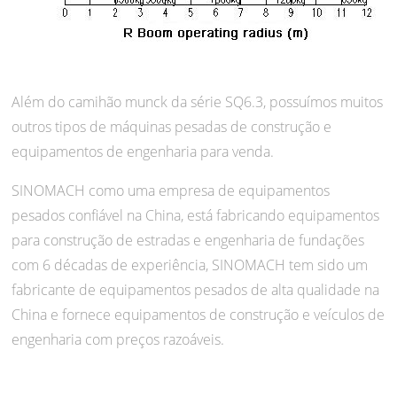
Além do camihão munck da série SQ6.3, possuímos muitos
outros tipos de máquinas pesadas de construção e
equipamentos de engenharia para venda.
SINOMACH como uma empresa de equipamentos
pesados confiável na China, está fabricando equipamentos
para construção de estradas e engenharia de fundações
com 6 décadas de experiência, SINOMACH tem sido um
fabricante de equipamentos pesados de alta qualidade na
China e fornece equipamentos de construção e veículos de
engenharia com preços razoáveis.