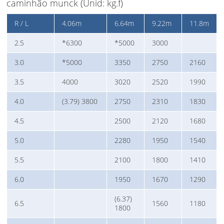
caminhão munck (Unid: kg.f)
R / L
4.06m
6.64m
9.22m
11.8m
2.5
*6300
*5000
3000
3.0
*5000
3350
2750
2160
3.5
4000
3020
2520
1990
4.0
(3.79) 3800
2750
2310
1830
4.5
2500
2120
1680
5.0
2280
1950
1540
5.5
2100
1800
1410
6.0
1950
1670
1290
(6.37)
6.5
1560
1180
1800