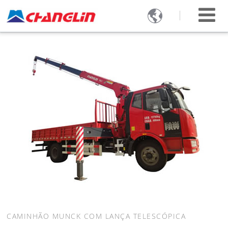

CAMINHÃO MUNCK COM LANÇA TELESCÓPICA