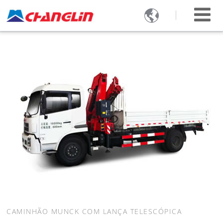

CAMINHÃO MUNCK COM LANÇA TELESCÓPICA