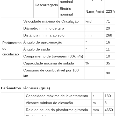
nominal
Descarregado
Binário
N.m/(r/min)
2237
nominal
Velocidade máxima de Circulação
km/h
71
Diâmetro mínimo de giro
m
29
Distância mínima ao solo
mm
268
Ângulo de aproximação
°
16
Parâmetros
de
Ângulo de saída
°
11
circulação
Comprimento de travagem (30km/h)
m
10
Capacidade máxima de subida
%
35
Consumo de combustível por 100
L
80
km
Parâmetros Técnicos (grua)
Capacidade máxima de levantamento
t
130
Alcance mínimo de elevação
m
3
Raio de cauda da plataforma giratória
mm
4650