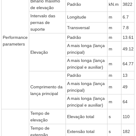
Binário máximo
Padrão
kN.m
3822
de elevação
Intervalo das
Longitude
m
6.7
pernas de
Transversal
m
7.8
suporte
Performance
Padrão
m
13.61
parameters
A mais longa (lança
m
49.12
Elevação
principal)
A mais longa (lança
m
64.77
principal e auxiliar)
Padrão
m
13
A mais longa (lança
Comprimento da
m
49
principal)
lança principal
A mais longa (lança
m
64
principal e auxiliar)
Tempo de
Elevação total
s
110
elevação
Tempo de
Extensão total
s
182
extensão