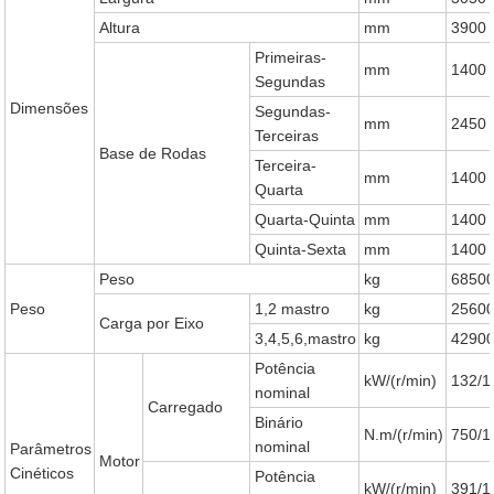
Altura
mm
3900
Primeiras-
mm
1400
Segundas
Dimensões
Segundas-
mm
2450
Terceiras
Base de Rodas
Terceira-
mm
1400
Quarta
Quarta-Quinta
mm
1400
Quinta-Sexta
mm
1400
Peso
kg
6850
Peso
1,2 mastro
kg
2560
Carga por Eixo
3,4,5,6,mastro
kg
4290
Potência
kW/(r/min)
132/1
nominal
Carregado
Binário
N.m/(r/min)
750/1
nominal
Parâmetros
Motor
Cinéticos
Potência
kW/(r/min)
391/1