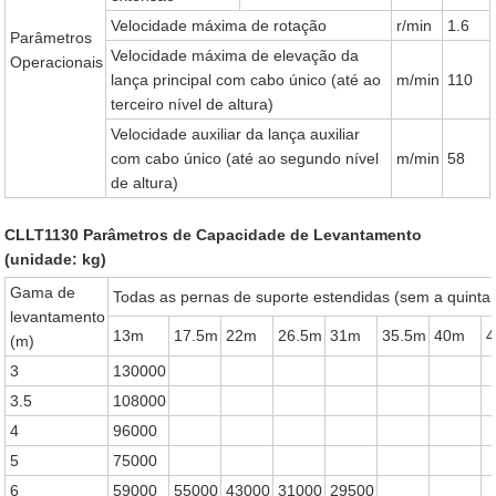
Velocidade máxima de rotação
r/min
1.6
Parâmetros
Velocidade máxima de elevação da
Operacionais
lança principal com cabo único (até ao
m/min
110
terceiro nível de altura)
Velocidade auxiliar da lança auxiliar
com cabo único (até ao segundo nível
m/min
58
de altura)
CLLT1130 Parâmetros de Capacidade de Levantamento
(unidade: kg)
Gama de
Todas as pernas de suporte estendidas (sem a quinta
levantamento
13m
17.5m
22m
26.5m
31m
35.5m
40m
4
(m)
3
130000
3.5
108000
4
96000
5
75000
6
59000
55000
43000
31000
29500