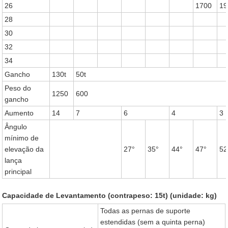
26
1700
19
28
30
32
34
Gancho
130t
50t
Peso do
1250
600
gancho
Aumento
14
7
6
4
3
Ângulo
mínimo de
elevação da
27°
35°
44°
47°
52
lança
principal
Capacidade de Levantamento (contrapeso: 15t) (unidade: kg)
Todas as pernas de suporte
estendidas (sem a quinta perna)