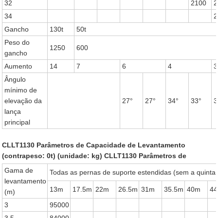
32
2100
2
34
2
Gancho
130t
50t
Peso do
1250
600
gancho
Aumento
14
7
6
4
3
Ângulo
mínimo de
elevação da
27°
27°
34°
33°
3
lança
principal
CLLT1130 Parâmetros de Capacidade de Levantamento
(contrapeso: 0t) (unidade: kg)
CLLT1130 Parâmetros de
Gama de
Todas as pernas de suporte estendidas (sem a quinta
levantamento
13m
17.5m
22m
26.5m
31m
35.5m
40m
44
(m)
3
95000