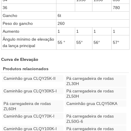
36
780
Gancho
6t
Peso do gancho
260
Aumento
1
1
1
1
Ângulo mínimo de elevação
55 °
55°
56°
57°
da lança principal
Curva de Elevação
Produtos relacionados
Caminhão grua CLQY25K-II
Pá carregadeira de rodas
ZL30H
Caminhão grua CLQY30K5-I
Pá carregadeira de rodas
ZL50H
Pá carregadeira de rodas
Caminhão grua CLQY50KA
ZL60H
Caminhão grua CLQY70K-I
Pá carregadeira de rodas
ZL50G-6
Caminhão grua CLQY100K-I
Pá carregadeira de rodas