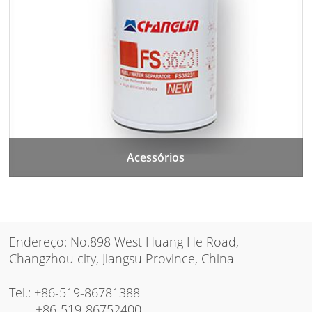
Acessórios
Endereço: No.898 West Huang He Road,
Changzhou city, Jiangsu Province, China
Tel.:
+86-519-86781388
+86-519-86752400