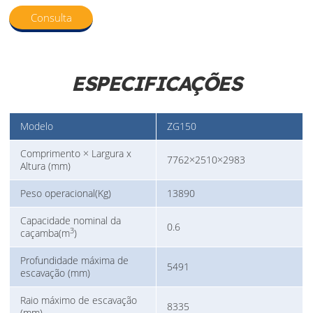
Consulta
ESPECIFICAÇÕES
Modelo
ZG150
Comprimento × Largura x
7762×2510×2983
Altura (mm)
Peso operacional(Kg)
13890
Capacidade nominal da
0.6
3
caçamba(m
)
Profundidade máxima de
5491
escavação (mm)
Raio máximo de escavação
8335
(mm)