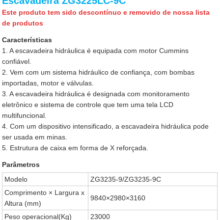
Escavadeira ZG3225LC-9C
Este produto tem sido descontínuo e removido de nossa lista
de produtos
Características
1. A escavadeira hidráulica é equipada com motor Cummins
confiável.
2. Vem com um sistema hidráulico de confiança, com bombas
importadas, motor e válvulas.
3. A escavadeira hidráulica é designada com monitoramento
eletrônico e sistema de controle que tem uma tela LCD
multifuncional.
4. Com um dispositivo intensificado, a escavadeira hidráulica pode
ser usada em minas.
5. Estrutura de caixa em forma de X reforçada.
Parâmetros
Modelo
ZG3235-9/ZG3235-9C
Comprimento × Largura x
9840×2980×3160
Altura (mm)
Peso operacional(Kg)
23000