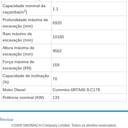
Capacidade nominal da
1.1
3
caçamba(m
)
Profundidade máxima de
6920
escavação (mm)
Raio máximo de
10180
escavação (mm)
Altura máxima de
9562
escavação (mm)
Força máxima de
159
escavação (KN)
Capacidade de inclinação
70
(%)
Motor Diesel
Cummins 6BTAA5.9-C178
Potência nominal (KW)
133
Revisar
©2009 SINOMACH Company Limited. Todos os direitos reservados.