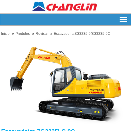
lnício
Produtos
Revisar
Escavadeira ZG3235-9/ZG3235-9C