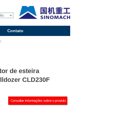
uês
Contato
F
tor de esteira
lldozer CLD230F