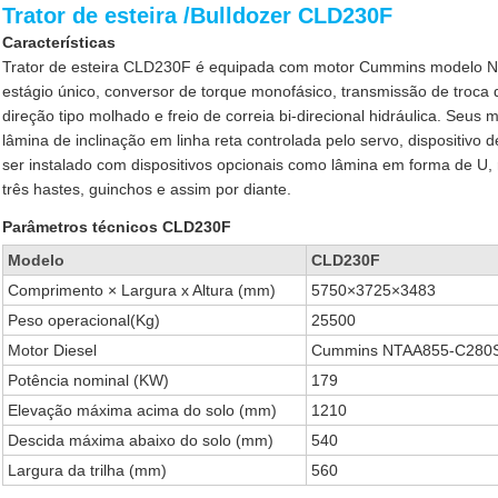
Trator de esteira /Bulldozer CLD230F
Características
Trator de esteira CLD230F é equipada com motor Cummins modelo 
estágio único, conversor de torque monofásico, transmissão de tro
direção tipo molhado e freio de correia bi-direcional hidráulica. Seus
lâmina de inclinação em linha reta controlada pelo servo, dispositivo 
ser instalado com dispositivos opcionais como lâmina em forma de U,
três hastes, guinchos e assim por diante.
Parâmetros técnicos CLD230F
Modelo
CLD230F
Comprimento × Largura x Altura (mm)
5750×3725×3483
Peso operacional(Kg)
25500
Motor Diesel
Cummins NTAA855-C280
Potência nominal (KW)
179
Elevação máxima acima do solo (mm)
1210
Descida máxima abaixo do solo (mm)
540
Largura da trilha (mm)
560