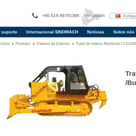
+86-519-86781388
Sites globais:
Portug
e suporte
Internacional SINOMACH
Notícias
Sobre nós
lnício
Produtos
Tratores de Esteiras
Trator de esteira /Bulldozer CLD230
Tra
/Bu