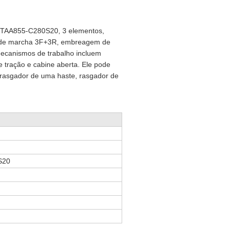
NTAA855-C280S20, 3 elementos,
ca de marcha 3F+3R, embreagem de
 mecanismos de trabalho incluem
de tração e cabine aberta. Ele pode
 rasgador de uma haste, rasgador de
S20