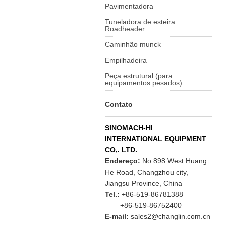
Pavimentadora
Tuneladora de esteira
Roadheader
Caminhão munck
Empilhadeira
Peça estrutural (para
equipamentos pesados)
Contato
SINOMACH-HI
INTERNATIONAL EQUIPMENT
CO,. LTD.
Endereço:
No.898 West Huang
He Road, Changzhou city,
Jiangsu Province, China
Tel.:
+86-519-86781388
+86-519-86752400
E-mail:
sales2@changlin.com.cn