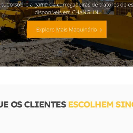
 tudo sobre a gama de carregadeiras de tratores de es
disponíveis em CHANGLIN
Explore Mais Maquinário
UE OS CLIENTES
ESCOLHEM SI