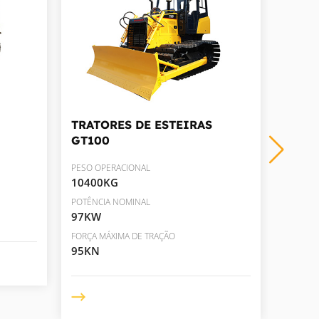
TRATORES DE ESTEIRAS
TRAT
GT100
GT10
PESO OPERACIONAL
PESO O
10400KG
10400
POTÊNCIA NOMINAL
POTÊNC
97KW
81KW
FORÇA MÁXIMA DE TRAÇÃO
95KN