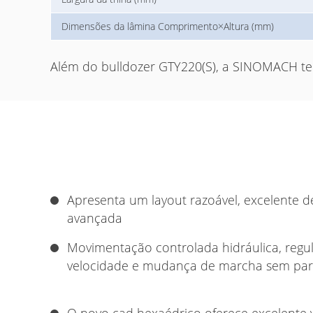
Dimensões da lâmina Comprimento×Altura (mm)
Além do bulldozer GTY220(S), a SINOMACH te
Apresenta um layout razoável, excelente 
avançada
Movimentação controlada hidráulica, regu
velocidade e mudança de marcha sem par
O novo cad hexaédrico oferece excelente v