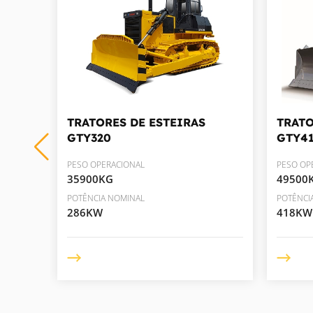
TRATORES DE ESTEIRAS
TRATO
GTY320
GTY4
PESO OPERACIONAL
PESO OP
35900KG
49500
POTÊNCIA NOMINAL
POTÊNCI
286KW
418KW