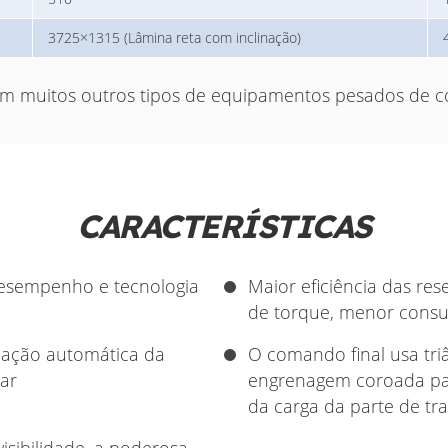
3725×1315 (Lâmina reta com inclinação)
m muitos outros tipos de equipamentos pesados de c
CARACTERÍSTICAS
desempenho e tecnologia
Maior eficiência das re
de torque, menor consu
lação automática da
O comando final usa triâ
ar
engrenagem coroada para
da carga da parte de tr
isibilidade, a poderosa