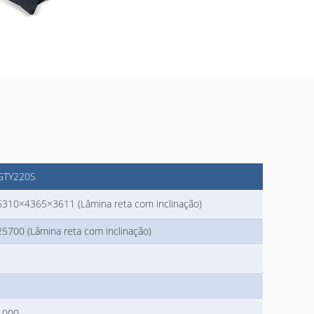
GTY220S
6310×4365×3611 (Lâmina reta com inclinação)
25700 (Lâmina reta com inclinação)
1000