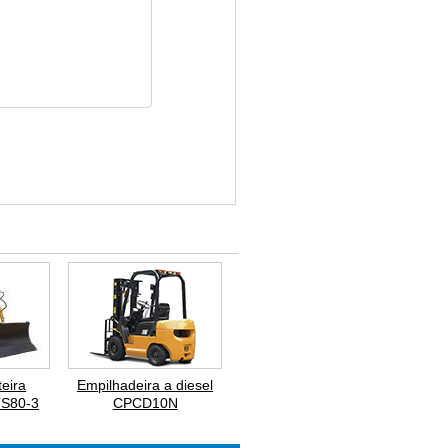
teira
Empilhadeira a diesel
TS80-3
CPCD10N