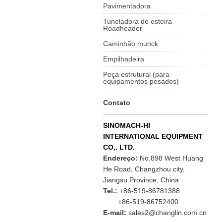
Pavimentadora
Tuneladora de esteira
Roadheader
Caminhão munck
Empilhadeira
Peça estrutural (para
equipamentos pesados)
Contato
SINOMACH-HI
INTERNATIONAL EQUIPMENT
CO,. LTD.
Endereço:
No.898 West Huang
He Road, Changzhou city,
Jiangsu Province, China
Tel.:
+86-519-86781388
+86-519-86752400
E-mail:
sales2@changlin.com.cn