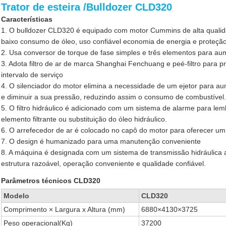
Trator de esteira /Bulldozer CLD320
Características
1. O bulldozer CLD320 é equipado com motor Cummins de alta qualid
baixo consumo de óleo, uso confiável economia de energia e proteçã
2. Usa conversor de torque de fase simples e três elementos para aum
3. Adota filtro de ar de marca Shanghai Fenchuang e peé-filtro para pr
intervalo de serviço
4. O silenciador do motor elimina a necessidade de um ejetor para a
e diminuir a sua pressão, reduzindo assim o consumo de combustível.
5. O filtro hidráulico é adicionado com um sistema de alarme para lem
elemento filtrante ou substituição do óleo hidráulico.
6. O arrefecedor de ar é colocado no capô do motor para oferecer um 
7. O design é humanizado para uma manutenção conveniente
8. A máquina é designada com um sistema de transmissão hidráulica 
estrutura razoável, operação conveniente e qualidade confiável.
Parâmetros técnicos CLD320
Modelo
CLD320
Comprimento × Largura x Altura (mm)
6880×4130×3725
Peso operacional(Kg)
37200