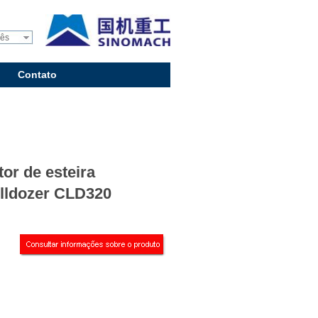
uês
Contato
tor de esteira
lldozer CLD320