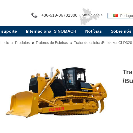
+86-519-86781388
Sites globais:
Portug
e suporte
Internacional SINOMACH
Notícias
Sobre nós
lnício
Produtos
Tratores de Esteiras
Trator de esteira /Bulldozer CLD320
Tra
/Bu