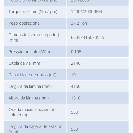
Torque máximo (N.m/rpm)
1400@2000RPM
Peso operacional
37.2 Ton
Dimensão (sem estripador)
6535×4150×3515
(mm)
Pressão no solo (MPa)
0.105
Bitola da via (mm)
2140
Capacidade de dutos (m³)
10
Largura da lâmina (mm)
4150
Altura da lâmina (mm)
1610
Queda máxima abaixo do
560
solo (mm)
Largura da sapata de esteira
560
(mm)