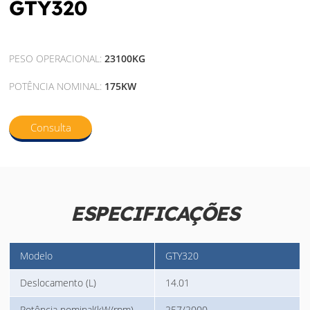
GTY320
PESO OPERACIONAL:
23100KG
POTÊNCIA NOMINAL:
175KW
Consulta
ESPECIFICAÇÕES
Modelo
GTY320
Deslocamento (L)
14.01
Potência nominal(kW/rpm)
257/2000