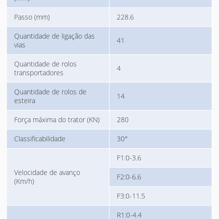
Passo (mm)
228.6
Quantidade de ligação das
41
vias
Quantidade de rolos
4
transportadores
Quantidade de rolos de
14
esteira
Força máxima do trator (KN)
280
Classificabilidade
30°
F1:0-3.6
Velocidade de avanço
F2:0-6.6
(Km/h)
F3:0-11.5
R1:0-4.4