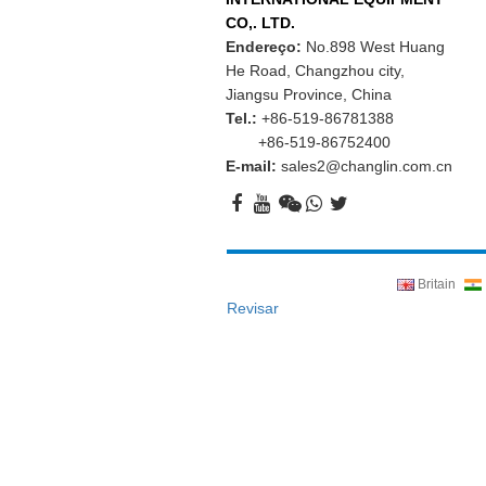
CO,. LTD.
Endereço:
No.898 West Huang
He Road, Changzhou city,
Jiangsu Province, China
Tel.:
+86-519-86781388
+86-519-86752400
E-mail:
sales2@changlin.com.cn
Britain
Revisar