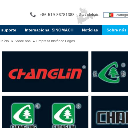
+86-519-86781388
Sites globais:
Portug
e suporte
Internacional SINOMACH
Notícias
Sobre nós
lnício
Sobre nós
Empresa histórico Logos