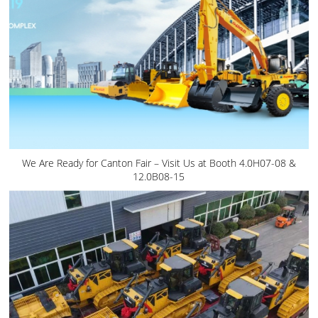
We Are Ready for Canton Fair – Visit Us at Booth 4.0H07-08 &
12.0B08-15