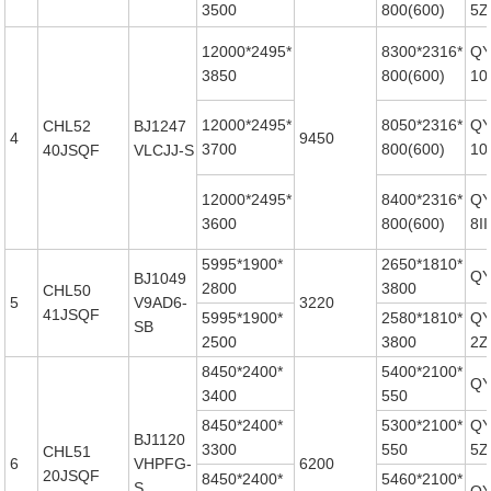
3500
800(600)
5Z
12000*2495*
8300*2316*
QY
3850
800(600)
10I
12000*2495*
8050*2316*
QY
CHL52
BJ1247
4
9450
3700
800(600)
10Z
40JSQF
VLCJJ-S
12000*2495*
8400*2316*
QY
3600
800(600)
8II
5995*1900*
2650*1810*
QY
BJ1049
2800
3800
CHL50
5
V9AD6-
3220
41JSQF
5995*1900*
2580*1810*
QY
SB
2500
3800
2Z
8450*2400*
5400*2100*
QY
3400
550
8450*2400*
5300*2100*
QY
BJ1120
3300
550
5Z
CHL51
6
VHPFG-
6200
20JSQF
8450*2400*
5460*2100*
S