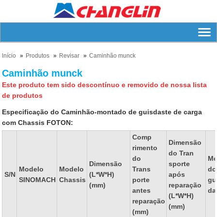
lnício
Produtos
Revisar
Caminhão munck
Caminhão munck
Este produto tem sido descontínuo e removido de nossa lista
de produtos
Especificação do Caminhão-montado de guisdaste de carga
com Chassis FOTON:
Comp
Dimensão
rimento
do Tran
do
Mo
Dimensão
sporte
Modelo
Modelo
Trans
do
S/N
(L*W*H)
após
SINOMACH
Chassis
porte
gu
(mm)
reparação
antes
da
(L*W*H)
reparação
(mm)
(mm)