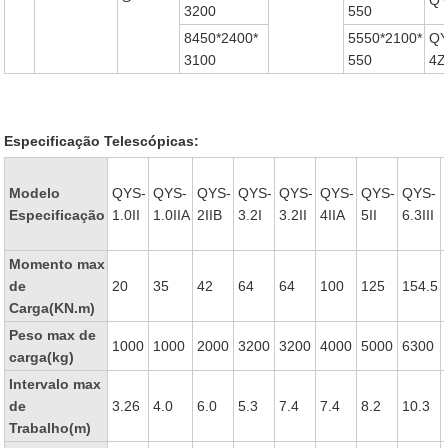
QY
3200
550
8450*2400*
5550*2100*
QY
3100
550
4Z
Especificação Telescópicas:
Modelo
QYS-
QYS-
QYS-
QYS-
QYS-
QYS-
QYS-
QYS-
Especificação
1.0II
1.0IIA
2IIB
3.2I
3.2II
4IIA
5II
6.3III
Momento max
de
20
35
42
64
64
100
125
154.5
Carga(KN.m)
Peso max de
1000
1000
2000
3200
3200
4000
5000
6300
carga(kg)
Intervalo max
de
3.26
4.0
6.0
5.3
7.4
7.4
8.2
10.3
Trabalho(m)