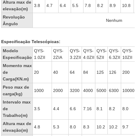
Altura max de
3.8
4.7
6.4
5.5
7.8
8.2
8.9
10.8
elevação(m)
Revolução
Nenhum
Ângulo
Especificação Telescópicas:
Modelo
QYS-
QYS-
QYS-
QYS-
QYS-
QYS-
QYS-
Especificação
1.0ZII
2ZIA
3.2ZII
4.0ZII
5ZII
6.3ZII
10ZII
Momento max
de
20
40
64
84
125
126
200
Carga(KN.m)
Peso max de
1000
2000
3200
4000
5000
6300
10000
carga(kg)
Intervalo max
de
3.5
4.4
6.6
7.16
8.1
8.2
8.0
Trabalho(m)
Altura max de
4.8
5.3
8.0
8.3
10.2
10.2
9.7
elevação(m)