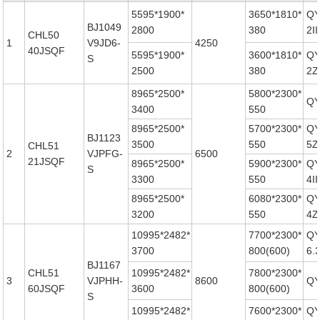
5595*1900*
3650*1810*
QY
BJ1049
2800
380
2I
CHL50
1
V9JD6-
4250
40JSQF
5595*1900*
3600*1810*
QY
S
2500
380
2Z
8965*2500*
5800*2300*
QY
3400
550
8965*2500*
5700*2300*
QY
BJ1123
3500
550
5Z
CHL51
2
VJPFG-
6500
21JSQF
8965*2500*
5900*2300*
QY
S
3300
550
4I
8965*2500*
6080*2300*
QY
3200
550
4Z
10995*2482*
7700*2300*
QY
3700
800(600)
6.3
BJ1167
CHL51
10995*2482*
7800*2300*
3
VJPHH-
8600
QY
60JSQF
3600
800(600)
S
10995*2482*
7600*2300*
QY