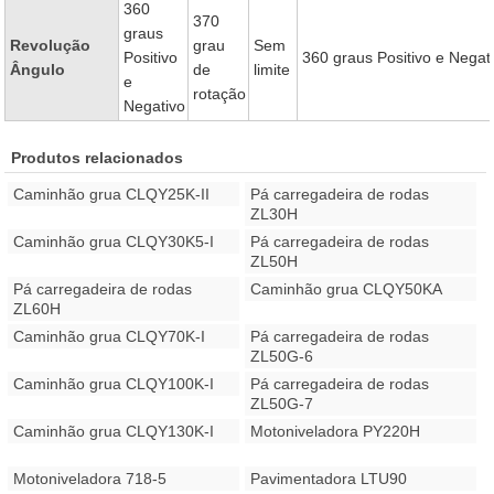
360
370
graus
Revolução
grau
Sem
Positivo
360 graus Positivo e Negat
Ângulo
de
limite
e
rotação
Negativo
Produtos relacionados
Caminhão grua CLQY25K-II
Pá carregadeira de rodas
ZL30H
Caminhão grua CLQY30K5-I
Pá carregadeira de rodas
ZL50H
Pá carregadeira de rodas
Caminhão grua CLQY50KA
ZL60H
Caminhão grua CLQY70K-I
Pá carregadeira de rodas
ZL50G-6
Caminhão grua CLQY100K-I
Pá carregadeira de rodas
ZL50G-7
Caminhão grua CLQY130K-I
Motoniveladora PY220H
Motoniveladora 718-5
Pavimentadora LTU90