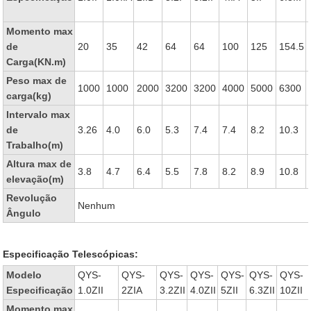
Momento max
de
20
35
42
64
64
100
125
154.5
Carga(KN.m)
Peso max de
1000
1000
2000
3200
3200
4000
5000
6300
carga(kg)
Intervalo max
de
3.26
4.0
6.0
5.3
7.4
7.4
8.2
10.3
Trabalho(m)
Altura max de
3.8
4.7
6.4
5.5
7.8
8.2
8.9
10.8
elevação(m)
Revolução
Nenhum
Ângulo
Especificação Telescópicas:
Modelo
QYS-
QYS-
QYS-
QYS-
QYS-
QYS-
QYS-
Especificação
1.0ZII
2ZIA
3.2ZII
4.0ZII
5ZII
6.3ZII
10ZII
Momento max