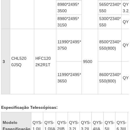
8980*2495*
5650*2340*
QY
3500
550
3.2
8980*2495*
5300*2340*
QYS
3150
550
11990*2495*
8500*2340*
QYS
3750
550(800)
CHL520
HFC120
3
9500
0JSQ
2K2R1T
11990*2495*
8600*2340*
QYS
3650
550(800)
Especificação Telescópicas:
Modelo
QYS-
QYS-
QYS-
QYS-
QYS-
QYS-
QYS-
QYS-
Especificação
1.0II
1.0IIA
2IIB
3.2I
3.2II
4IIA
5II
6.3III