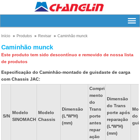
lnício
Produtos
Revisar
Caminhão munck
Caminhão munck
Este produto tem sido descontínuo e removido de nossa lista
de produtos
Especificação do Caminhão-montado de guisdaste de carga
com Chassis JAC:
Compri
mento
Dimensão
do
do Trans
Dimensão
Trans
Mo
Modelo
Modelo
porte após
S/N
(L*W*H)
porte
do
SINOMACH
Chassis
reparação
(mm)
antes
gui
(L*W*H)
repar
(mm)
ação