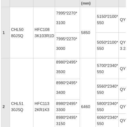
(mm)
7995*2270*
5150*2100*
QYS
3100
550
CHL50
HFC108
1
5850
80JSQ
3K103R1D
7995*2270*
5050*2100*
QY
3000
550
3.2
8980*2495*
5700*2340*
QYS
3500
550
8980*2495*
5560*2340*
QYS
3400
550
CHL51
HFC113
8980*2495*
5800*2340*
2
6460
QYS
30JSQ
2KR1K3
3300
550
8980*2495*
6060*2340*
QYS
3150
550