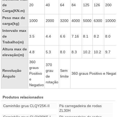
de
20
40
64
84
125
126
200
Carga(KN.m)
Peso max de
1000
2000
3200
4000
5000
6300
10000
carga(kg)
Intervalo max
de
3.5
4.4
6.6
7.16
8.1
8.2
8.0
Trabalho(m)
Altura max de
4.8
5.3
8.0
8.3
10.2
10.2
9.7
elevação(m)
360
370
graus
Revolução
grau
Sem
Positivo
360 graus Positivo e Negat
Ângulo
de
limite
e
rotação
Negativo
Produtos relacionados
Caminhão grua CLQY25K-II
Pá carregadeira de rodas
ZL30H