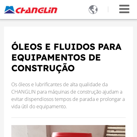

ÓLEOS E FLUIDOS PARA
EQUIPAMENTOS DE
CONSTRUÇÃO
Os óleos e lubrificantes de alta qualidade da
CHANGLIN para máquinas de construção ajudam a
evitar dispendiosos tempos de parada e prolongar a
vida útil do equipamento.