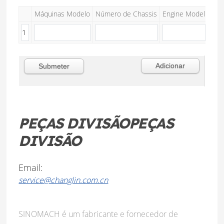
Máquinas Modelo
Número de Chassis
Engine Model
Moto
PEÇAS DIVISÃOPEÇAS
DIVISÃO
Email:
service@changlin.com.cn
SINOMACH é um fabricante e fornecedor de