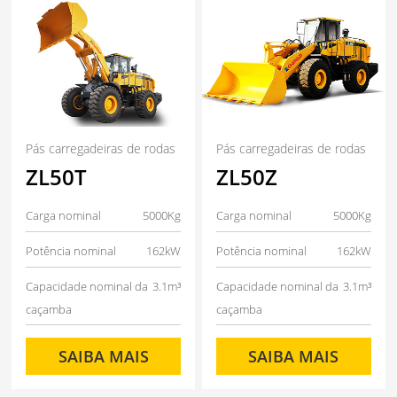
Pás carregadeiras de rodas
Pás carregadeiras de rodas
ZL50T
ZL50Z
Carga nominal
5000Kg
Carga nominal
5000Kg
Potência nominal
162kW
Potência nominal
162kW
Capacidade nominal da
3.1m³
Capacidade nominal da
3.1m³
caçamba
caçamba
SAIBA MAIS
SAIBA MAIS