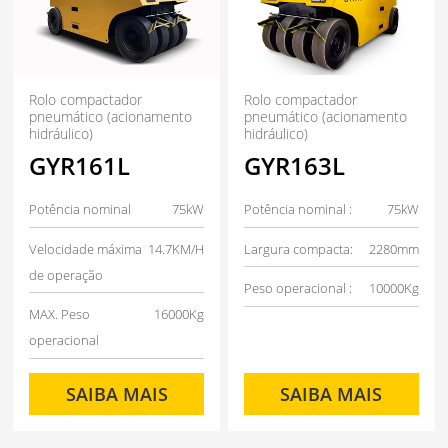
Rolo compactador
Rolo compactador
pneumático (acionamento
pneumático (acionamento
hidráulico)
hidráulico)
GYR161L
GYR163L
Potência nominal
75kW
Potência nominal :
75kW
Velocidade máxima
14.7KM/H
Largura compacta:
2280mm
de operação
Peso operacional :
10000Kg
MAX. Peso
16000Kg
operacional
SAIBA MAIS
SAIBA MAIS