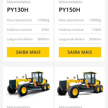
Motoniveladora
Motoniveladora
PY130H
PY150H
Peso operacional
12000Kg
Peso operacional
12000Kg
Potência nominal
97kW
Potência nominal
110kW
Largura da lâmina
3658mm
Largura da lâmina
3658mm
SAIBA MAIS
SAIBA MAIS
Motoniveladora
Motoniveladora