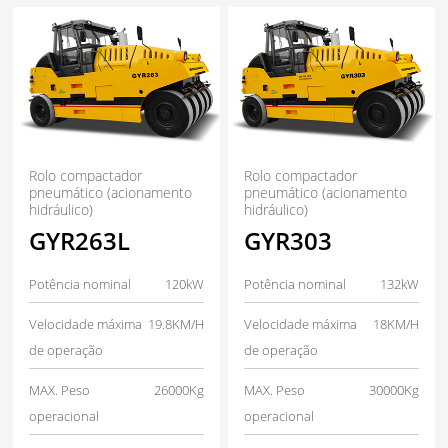
Rolo compactador
Rolo compactador
pneumático (acionamento
pneumático (acionamento
hidráulico)
hidráulico)
GYR263L
GYR303
Potência nominal
120kW
Potência nominal
132kW
Velocidade máxima
19.8KM/H
Velocidade máxima
18KM/H
de operação
de operação
MAX. Peso
26000Kg
MAX. Peso
30000Kg
operacional
operacional