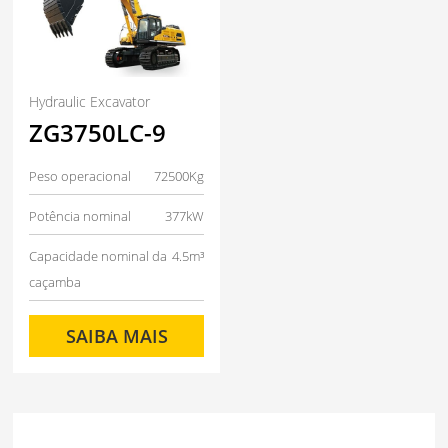
Hydraulic Excavator
ZG3750LC-9
Peso operacional
72500Kg
Potência nominal
377kW
Capacidade nominal da
4.5m³
caçamba
SAIBA MAIS