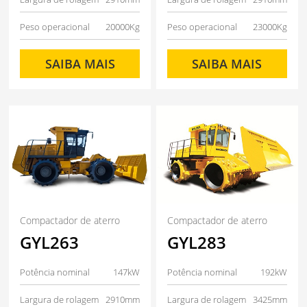
Peso operacional
20000Kg
Peso operacional
23000Kg
SAIBA MAIS
SAIBA MAIS
Compactador de aterro
Compactador de aterro
GYL263
GYL283
Potência nominal
147kW
Potência nominal
192kW
Largura de rolagem
2910mm
Largura de rolagem
3425mm