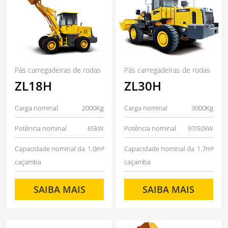
Pás carregadeiras de rodas
Pás carregadeiras de rodas
ZL18H
ZL30H
Carga nominal
2000Kg
Carga nominal
3000Kg
Potência nominal
65kW
Potência nominal
97/92kW
Capacidade nominal da
1.0m³
Capacidade nominal da
1.7m³
caçamba
caçamba
SAIBA MAIS
SAIBA MAIS