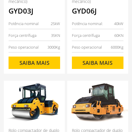
mecânico)
mecânico)
GYD03J
GYD06J
Potência nominal
25kW
Potência nominal:
40kW
Força centrífuga
35KN
Força centrífuga
60KN
Peso operacional
3000Kg
Peso operacional
6000Kg
SAIBA MAIS
SAIBA MAIS
Rolo compactador de duplo
Rolo compactador de duplo