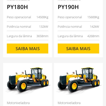
PY180H
PY190H
Peso operacional
14500Kg
Peso operacional
15600Kg
Potência nominal
132kW
Potência nominal
142kW
Largura da lâmina
3658mm
Largura da lâmina
4268mm
SAIBA MAIS
SAIBA MAIS
Motoniveladora
Motoniveladora