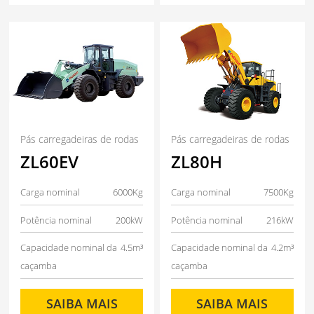
Pás carregadeiras de rodas
Pás carregadeiras de rodas
ZL60EV
ZL80H
Carga nominal
6000Kg
Carga nominal
7500Kg
Potência nominal
200kW
Potência nominal
216kW
Capacidade nominal da
4.5m³
Capacidade nominal da
4.2m³
caçamba
caçamba
SAIBA MAIS
SAIBA MAIS