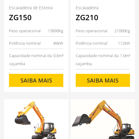
Escavadeira de Esteira
Escavadeira
ZG150
ZG210
Peso operacional
13890Kg
Peso operacional
21000Kg
Potência nominal
86kW
Potência nominal
112kW
Capacidade nominal da
0.6m³
Capacidade nominal da
1.0m³
caçamba
caçamba
SAIBA MAIS
SAIBA MAIS