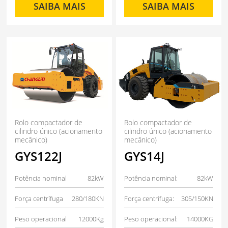
SAIBA MAIS
SAIBA MAIS
Rolo compactador de
Rolo compactador de
cilindro único (acionamento
cilindro único (acionamento
mecânico)
mecânico)
GYS122J
GYS14J
Potência nominal
82kW
Potência nominal:
82kW
Força centrífuga
280/180KN
Força centrífuga:
305/150KN
Peso operacional
12000Kg
Peso operacional:
14000KG