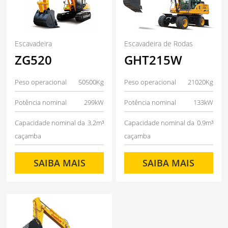
Escavadeira
Escavadeira de Rodas
ZG520
GHT215W
Peso operacional
50500Kg
Peso operacional
21020Kg
Potência nominal
299kW
Potência nominal
133kW
Capacidade nominal da
3.2m³
Capacidade nominal da
0.9m³
caçamba
caçamba
SAIBA MAIS
SAIBA MAIS