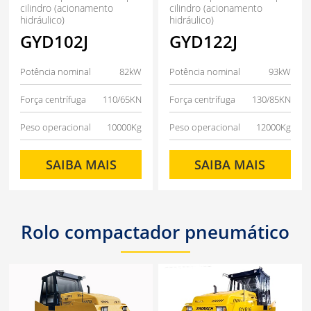
cilindro (acionamento
cilindro (acionamento
hidráulico)
hidráulico)
GYD102J
GYD122J
Potência nominal
82kW
Potência nominal
93kW
Força centrífuga
110/65KN
Força centrífuga
130/85KN
Peso operacional
10000Kg
Peso operacional
12000Kg
SAIBA MAIS
SAIBA MAIS
Rolo compactador pneumático