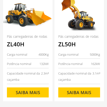
Pás carregadeiras de rodas
Pás carregadeiras de rodas
ZL40H
ZL50H
Carga nominal
4000Kg
Carga nominal
5000Kg
Potência nominal
132kW
Potência nominal
162kW
Capacidade nominal da
2.3m³
Capacidade nominal da
3.1m³
caçamba
caçamba
SAIBA MAIS
SAIBA MAIS