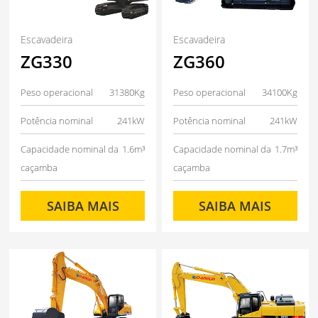
Escavadeira
Escavadeira
ZG330
ZG360
Peso operacional
31380Kg
Peso operacional
34100Kg
Potência nominal
241kW
Potência nominal
241kW
Capacidade nominal da
1.6m³
Capacidade nominal da
1.7m³
caçamba
caçamba
SAIBA MAIS
SAIBA MAIS