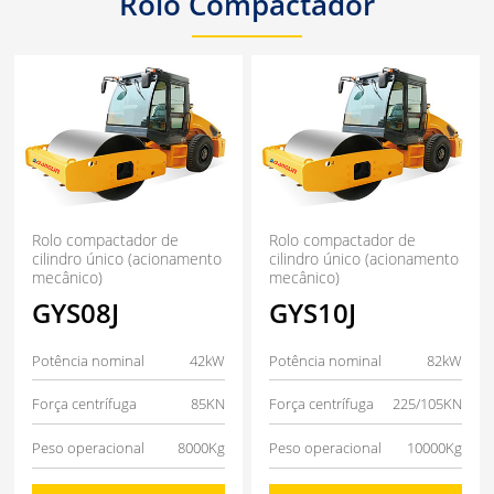
Rolo Compactador
Rolo compactador de
Rolo compactador de
cilindro único (acionamento
cilindro único (acionamento
mecânico)
mecânico)
GYS08J
GYS10J
Potência nominal
42kW
Potência nominal
82kW
Força centrífuga
85KN
Força centrífuga
225/105KN
Peso operacional
8000Kg
Peso operacional
10000Kg