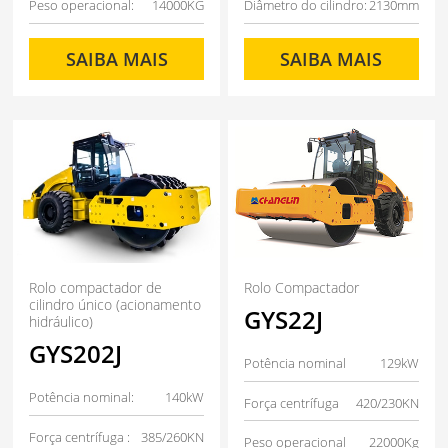
Peso operacional:
14000KG
Diâmetro do cilindro:
2130mm
SAIBA MAIS
SAIBA MAIS
Rolo compactador de
Rolo Compactador
cilindro único (acionamento
GYS22J
hidráulico)
GYS202J
Potência nominal
129kW
Potência nominal:
140kW
Força centrífuga
420/230KN
Força centrífuga :
385/260KN
Peso operacional
22000Kg