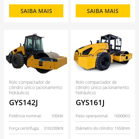
SAIBA MAIS
SAIBA MAIS
Rolo compactador de
Rolo compactador de
cilindro único (acionamento
cilindro único (acionamento
hidráulico)
hidráulico)
GYS142J
GYS161J
Potência nominal:
105kW
Peso operacional:
16000KG
Força centrífuga:
310/200KN
Diâmetro do cilindro:
1550mm