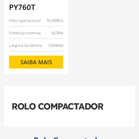
PY760T
Peso operacional
76,000KG
Potência nominal
567kW
Largura da lâmina
7300MM
SAIBA MAIS
ROLO COMPACTADOR