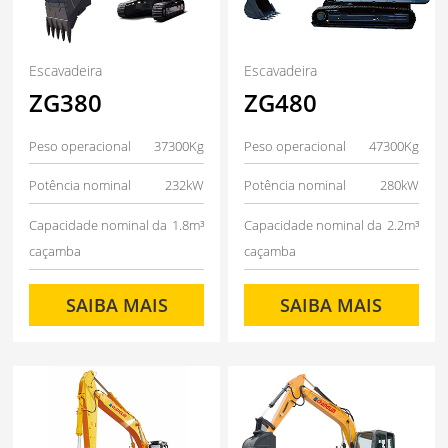
Escavadeira
Escavadeira
ZG380
ZG480
Peso operacional
37300Kg
Peso operacional
47300Kg
Potência nominal
232kW
Potência nominal
280kW
Capacidade nominal da
1.8m³
Capacidade nominal da
2.2m³
caçamba
caçamba
SAIBA MAIS
SAIBA MAIS