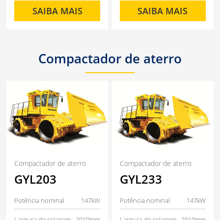
SAIBA MAIS
SAIBA MAIS
Compactador de aterro
Compactador de aterro
Compactador de aterro
GYL203
GYL233
Potência nominal
147kW
Potência nominal
147kW
Largura de rolagem
2910mm
Largura de rolagem
2910mm