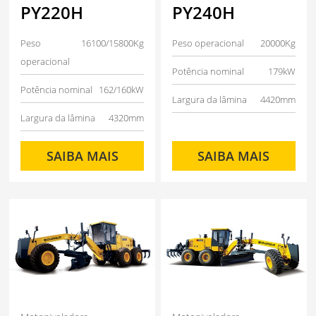
PY220H
PY240H
Peso
16100/15800Kg
Peso operacional
20000Kg
operacional
Potência nominal
179kW
Potência nominal
162/160kW
Largura da lâmina
4420mm
Largura da lâmina
4320mm
SAIBA MAIS
SAIBA MAIS