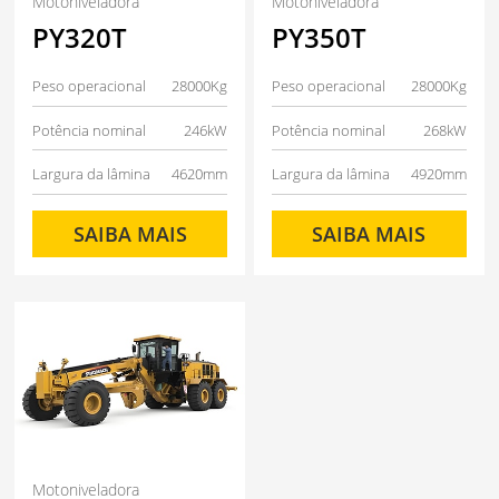
Motoniveladora
Motoniveladora
PY320T
PY350T
Peso operacional
28000Kg
Peso operacional
28000Kg
Potência nominal
246kW
Potência nominal
268kW
Largura da lâmina
4620mm
Largura da lâmina
4920mm
SAIBA MAIS
SAIBA MAIS
Motoniveladora