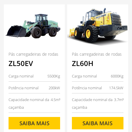
Pás carregadeiras de rodas
Pás carregadeiras de rodas
ZL50EV
ZL60H
Carga nominal
5500Kg
Carga nominal
6000Kg
Potência nominal
200kW
Potência nominal
174.5kW
Capacidade nominal da
4.5m³
Capacidade nominal da
3.7m³
caçamba
caçamba
SAIBA MAIS
SAIBA MAIS