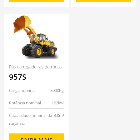
Pás carregadeiras de rodas
957S
Carga nominal
5000Kg
Potência nominal
162kW
Capacidade nominal da
3.0m³
caçamba