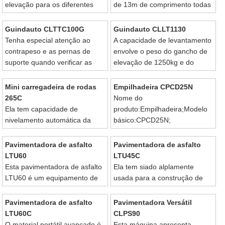
elevação para os diferentes
de 13m de comprimento todas
comprimentos de lança.
as seções de expansão
deveram estar retraídas.
Guindauto CLTTC100G
Guindauto CLLT1130
Tenha especial atenção ao
A capacidade de levantamento
contrapeso e as pernas de
envolve o peso do gancho de
suporte quando verificar as
elevação de 1250kg e do
capacidades de levantamento
gancho secundário ou auxiliar
na tabela de referência.
de 260kg.
Mini carregadeira de rodas
Empilhadeira CPCD25N
265C
Nome do
Ela tem capacidade de
produto:Empilhadeira;Modelo
nivelamento automática da
básico:CPCD25N;
caçamba.
Pavimentadora de asfalto
Pavimentadora de asfalto
LTU60
LTU45C
Esta pavimentadora de asfalto
Ela tem siado alplamente
LTU60 é um equipamento de
usada para a construção de
construção ideal para
auto-estradas, vias urbanas,
pavimentação de
praças, parques de
Pavimentadora de asfalto
Pavimentadora Versátil
autoestradas, vias urbanas,
estacionamento, etc.
LTU60C
CLPS90
praças e assim por diante.
O material portátil avançado é
Esta máquina apresenta