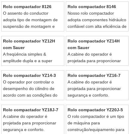
efeito de compactação.
Rolo compactador 8126
Rolo compactador 8146
O assento do conductor
Nosso rolo compactador
adopta tipo de montagem de
adopta componentes hidráulco
suspensão de montagem e
confiável com alta eficiência de
pode ser completamente
funcionamento.
ajustado.
Rolo compactador YZ12H
Rolo compactador YZ14H
com Sauer
com Sauer
A freqüência simples &
A cabine do operador é
amplitude dupla e a super
projetada para proporcionar
força centrífuga cria um forte
segurança e conforto.
efeito de compactação .
Rolo compactador YZ14-3
Rolo compactador YZ16-7
O operador por controlar o
A cabine do operador é
desempenho do cilindro de
projetada para proporcionar
acordo com as condições do
segurança e conforto.
campo .
Rolo compactador YZ18J-7
Rolo compactador YZ20J-5
A cabine do operador é
O rolo compactador é um tipo
projetada para proporcionar
de máquina para
segurança e conforto.
construção/equipamento para