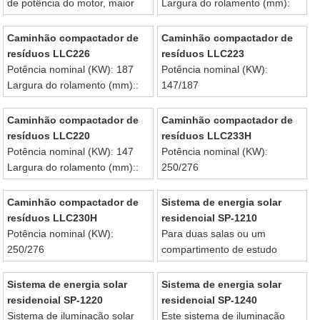
de potência do motor, maior
Largura do rolamento (mm):
rendimento de torque, menor
3430
consumo de combustível, e
Peso operacional(Kg): 28000
Caminhão compactador de
Caminhão compactador de
maior confiabilidade
resíduos LLC226
resíduos LLC223
Potência nominal (KW): 187
Potência nominal (KW):
Largura do rolamento (mm)::
147/187
3430
Largura do rolamento (mm)::
Peso operacional(Kg): 26000
2910
Caminhão compactador de
Caminhão compactador de
Peso operacional(Kg): 23000
resíduos LLC220
resíduos LLC233H
Potência nominal (KW): 147
Potência nominal (KW):
Largura do rolamento (mm)::
250/276
2910
Largura do rolamento (mm)::
Peso operacional(Kg): 20000
3800
Caminhão compactador de
Sistema de energia solar
Peso operacional(Kg): 33000
resíduos LLC230H
residencial SP-1210
Potência nominal (KW):
Para duas salas ou um
250/276
compartimento de estudo
Largura do rolamento (mm)::
Painel solar 10W, Bateria seca
3800
9AH.
Sistema de energia solar
Sistema de energia solar
Peso operacional(Kg): 30000
Duas lâmpadas LED 3W;
residencial SP-1220
residencial SP-1240
lâmpadas de mesa para
Sistema de iluminação solar
Este sistema de iluminação