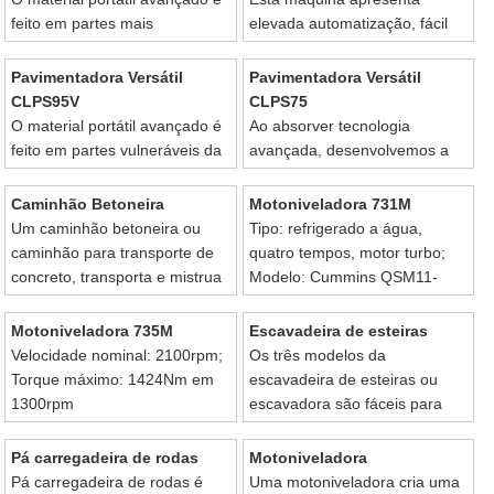
feito em partes mais
elevada automatização, fácil
vulneráveis para garantir a
operação e eficiência elevada,
operação segura da nossa
sendo uma ferramenta ideal
Pavimentadora Versátil
Pavimentadora Versátil
máquina de construção.
para unidade de construção.
CLPS95V
CLPS75
O material portátil avançado é
Ao absorver tecnologia
feito em partes vulneráveis da
avançada, desenvolvemos a
máquina para garantir um bom
pavimentadora versátil
desempenho.
CLPS75 que é adequada para
Caminhão Betoneira
Motoniveladora 731M
a pavimentação de base e
Um caminhão betoneira ou
Tipo: refrigerado a água,
superfície de auto estradas.
caminhão para transporte de
quatro tempos, motor turbo;
concreto, transporta e mistrua
Modelo: Cummins QSM11-
o material da fábrica/planta
C310/QSM3
para o local construção.
Motoniveladora 735M
Escavadeira de esteiras
Velocidade nominal: 2100rpm;
Os três modelos da
Torque máximo: 1424Nm em
escavadeira de esteiras ou
1300rpm
escavadora são fáceis para
operação e podem ser
utilizados em ambientes
Pá carregadeira de rodas
Motoniveladora
variados,portanto eles têm alta
Pá carregadeira de rodas é
Uma motoniveladora cria uma