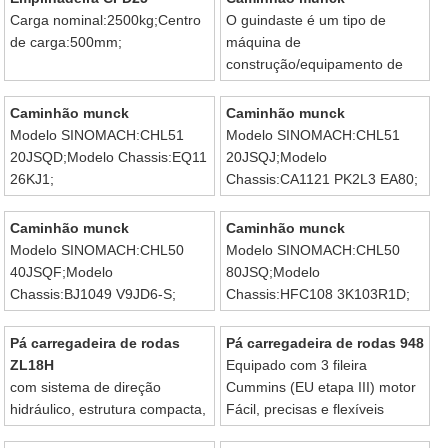
Carga nominal:2500kg;Centro
O guindaste é um tipo de
de carga:500mm;
máquina de
construção/equipamento de
construção.
Caminhão munck
Caminhão munck
Modelo SINOMACH:CHL51
Modelo SINOMACH:CHL51
20JSQD;Modelo Chassis:EQ11
20JSQJ;Modelo
26KJ1;
Chassis:CA1121 PK2L3 EA80;
Caminhão munck
Caminhão munck
Modelo SINOMACH:CHL50
Modelo SINOMACH:CHL50
40JSQF;Modelo
80JSQ;Modelo
Chassis:BJ1049 V9JD6-S;
Chassis:HFC108 3K103R1D;
Pá carregadeira de rodas
Pá carregadeira de rodas 948
ZL18H
Equipado com 3 fileira
com sistema de direção
Cummins (EU etapa III) motor
hidráulico, estrutura compacta,
Fácil, precisas e flexíveis
economiza energia, fácil
importados únicamente para