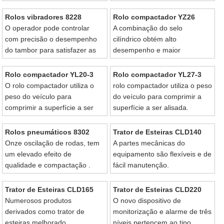
construção .
Rolos vibradores 8228
Rolo compactador YZ26
O operador pode controlar
A combinação do selo
com precisão o desempenho
cilíndrico obtém alto
do tambor para satisfazer as
desempenho e maior
condições específico do
confiança .
campo.
Rolo compactador YL20-3
Rolo compactador YL27-3
O rolo compactador utiliza o
rolo compactador utiliza o peso
peso do veículo para
do veículo para comprimir a
comprimir a superfície a ser
superfície a ser alisada.
alisada.
Rolos pneumáticos 8302
Trator de Esteiras CLD140
Onze oscilação de rodas, tem
A partes mecânicas do
um elevado efeito de
equipamento são flexíveis e de
qualidade e compactação .
fácil manutenção.
Trator de Esteiras CLD165
Trator de Esteiras CLD220
Numerosos produtos
O novo dispositivo de
derivados como trator de
monitorização e alarme de três
esteiras melhorado,
níveis pertencem ao tipo