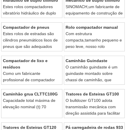
hidráulico de duplo cilíndro
mecânico de duplo cilíndro
do leito de estrada e outras
usando componentes
Estes rolos compactadores
SINOMACH,um fabricante de
fundações.
selecionados de forma
vibratório hidráulico de duplo
equipamento de construção de
selecionada.
cilíndro são projectados e
estradas de renome,dispõe de
fabricados usando tecnologia
uma ampla variedade de rolo
Compactador de pneus
Rolo compactador manual
avançada a nível internacional
compactador de duplo cilíndro.
Estes rolos de estradas são
Com estrutura
e componentes principais
cilindros pneumáticos lisos de
compacta,tamanho pequeno e
importados.
pneus que são adequados
peso leve, nosso rolo
para compactação de ambos
compactador manual é um
materiais coesos e não coesos
equipamento de compactação
Compactador de lixo e
Caminhão Guindaste
tais como solo arenoso,argila e
de escolha para aplicações de
resíduos
O caminhão guindaste é um
mistura de cascalho,solo
canteiro de obras confinados.
Como um fabricante
guindaste montado sobre
estabilizado,concreto
profissional de compactador
chassi de caminhão, que
betuminoso,concreto duro e
de lixo e resíduos na
fornece boa mobilidade.
muito mais.
China,SINOMACH pode dispor
Caminhão grua CLTTC100G
Tratores de Esteiras GT100
de uma ampla gama de
Capacidade total máxima de
O bulldozer GT100 adota
produtos para compactação de
elevação nominal (t):70
transmissão mecânica com
lixo para nossos clientes.
direção assistida para facilitar
a operação, que consome
15%-20% menos combustível
Tratores de Esteiras GT120
Pá carregadeira de rodas 933