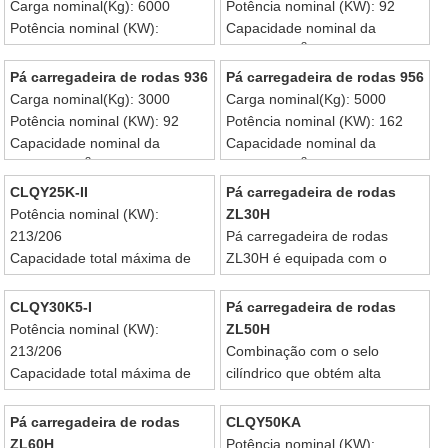
Carga nominal(Kg): 6000
Potência nominal (KW): 92
Potência nominal (KW):
Capacidade nominal da
3
174.5/179
caçamba(m
): 1.7
Capacidade nominal da
Pá carregadeira de rodas 936
Pá carregadeira de rodas 956
3
caçamba(m
): 3.5
Carga nominal(Kg): 3000
Carga nominal(Kg): 5000
Potência nominal (KW): 92
Potência nominal (KW): 162
Capacidade nominal da
Capacidade nominal da
3
3
caçamba(m
): 1.7
caçamba(m
): 3.0
CLQY25K-II
Pá carregadeira de rodas
Potência nominal (KW):
ZL30H
213/206
Pá carregadeira de rodas
Capacidade total máxima de
ZL30H é equipada com o
elevação nominal (t): 25
motor chinês Dongfeng-
Peso operacional(Kg): 29400
Cummins.
CLQY30K5-I
Pá carregadeira de rodas
Potência nominal (KW):
ZL50H
213/206
Combinação com o selo
Capacidade total máxima de
cilíndrico que obtém alta
elevação nominal (t): 30
perfomance do selo e maior
Peso operacional(Kg): 32400
confiança.
Pá carregadeira de rodas
CLQY50KA
ZL60H
Potência nominal (KW):