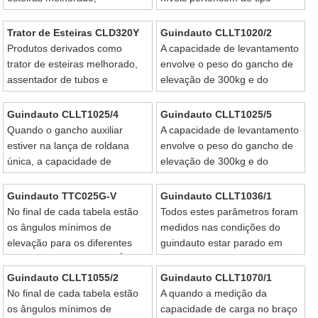
assentador de tubos e
integral eletromecânico. Pode
raspador.
avisar o operador dos riscos
Trator de Esteiras CLD320Y
Guindauto CLLT1020/2
eminentes.
Produtos derivados como
A capacidade de levantamento
trator de esteiras melhorado,
envolve o peso do gancho de
assentador de tubos e
elevação de 300kg e do
raspador.
gancho secundário de 100kg.
Guindauto CLLT1025/4
Guindauto CLLT1025/5
Quando o gancho auxiliar
A capacidade de levantamento
estiver na lança de roldana
envolve o peso do gancho de
única, a capacidade de
elevação de 300kg e do
levantamento de cada secção
gancho auxiliar de 70kg.
deverá ter uma corte pelo
Guindauto TTC025G-V
Guindauto CLLT1036/1
peso do ganho auxiliar de pelo
No final de cada tabela estão
Todos estes parâmetros foram
menos 70kg.
os ângulos mínimos de
medidos nas condições do
elevação para os diferentes
guindauto estar parado em
comprimentos de lança. É
terreno sólido e nivelado.
arriscado baixar a elevação
Guindauto CLLT1055/2
Guindauto CLLT1070/1
abaixo desses valores.
No final de cada tabela estão
A quando a medição da
os ângulos mínimos de
capacidade de carga no braço