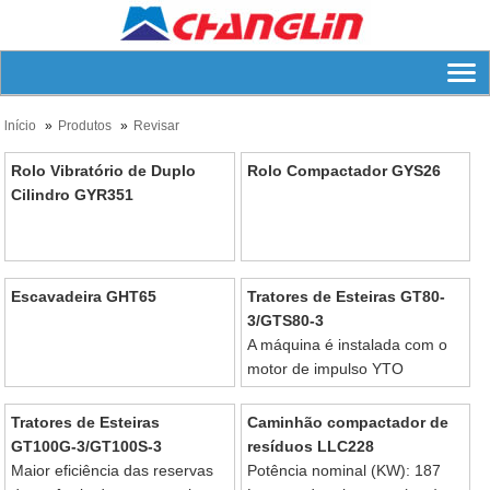
lnício
Produtos
Revisar
Rolo Vibratório de Duplo
Rolo Compactador GYS26
Cilindro GYR351
Escavadeira GHT65
Tratores de Esteiras GT80-
3/GTS80-3
A máquina é instalada com o
motor de impulso YTO
LR4A3Z-22, com alta potência,
baixo ruído, conservação de
Tratores de Esteiras
Caminhão compactador de
energia e baixo consumo.
GT100G-3/GT100S-3
resíduos LLC228
Maior eficiência das reservas
Potência nominal (KW): 187