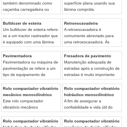
eficiência de operação.
também denominado como
superfície plana usando sua
caçamba carregadeira ou
lâmina comprida.
carregadeira frontal.
Bulldozer de esteira
Retroescavadeira
Um bulldozer de esteira refere-
A retroescavadeira é
se a um tractor rastreador que
comumente abreviado para
é equipado com uma lâmina
uma retroescavadora. Às
niveladora.As funções das
vezes, as pessoas chamam-
lâminas de metal é empurrar
lhe de retroescavadeira ou
Pavimentadora
Fresadora de pavimento
grandes quantidades de
simplesmente escavadeira.
Pavimentadora ou máquina de
Manutenção adequada de
materiais durante o trabalho.
pavimentação se refere a um
estradas após a construção de
tipo de equipamento de
estradas é muito importante.
construção de
estradas,funcionando para
Rolo compactador vibratório
Rolo compactador vibratório
espalhar uniformemente
mecânico monocilíndrico
hidráulico monocilíndrico
misturas de materiais de
Este rolo compactador
A fim de assegurar a
pavimentação em estrada.
vibratório mecânico
confiabilidade e vida útil do
monocilíndrico é um rolo
produto,fabricamos nosso rolo
vibratório pesado usado
compactador vibratório
Rolo compactador vibratório
Rolo compactador vibratório
principalmente em construção
hidráulico monocilíndrico