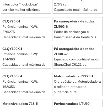
Interruptor " Kick-down"
276/275
permite melhor eficiência;
Capacidade total máxima de
operação fácil.
elevação nominal (t): 50
Peso operacional(Kg): 42000
CLQY70K-I
Pá carregadeira de rodas
Potência nominal (KW):
ZL50G-6
276/275
Poder de deslocaçao e
Capacidade total máxima de
transmissão 4 da frente & 3
elevação nominal (t): 70
reverso do interruptor KD
Peso operacional(Kg): 43000
opera de forma fácil e
CLQY100K-I
Pá carregadeira de rodas
eficiente.
Potência nominal (KW):
ZL50G-7
174/360
Equipado com confiável motor
Capacidade total máxima de
ShangChai C6121 ou
elevação nominal (t): 100
verdadeiro motor Cummins.
Peso operacional(Kg): 54900
CLQY130K-I
Motoniveladora PY220H
Potência nominal (KW):
O propósito da Motoniveladora
162/353
é refinar e preparar a
Capacidade total máxima de
superfície dura.
elevação nominal (t):
Peso operacional(Kg): 54900
Motoniveladora 718-5
Pavimentadora LTU90