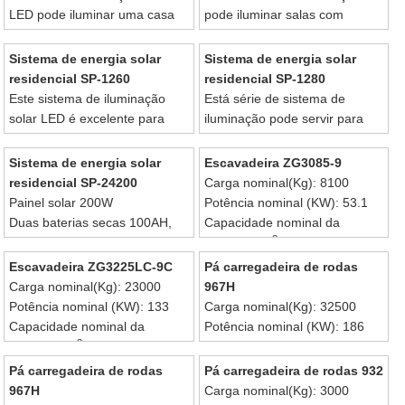
estudo estão disponíveis
LED pode iluminar uma casa
pode iluminar salas com
Horas de funcionamento: 5
com três quartos;
quatro quartos.
horas de iluminação por dia
Painel solar 20W. Bateria seca
Possui painel solar de 40W e
Sistema de energia solar
Sistema de energia solar
Pode funcionar em dois dias
18AH;
bateria seca 33AH.
residencial SP-1260
residencial SP-1280
de chuva ou dias nublados
Duas lâmpadas LED 3W e
Este sistema de iluminação
Este sistema de iluminação
Está série de sistema de
uma lâmpada LED 5W
vem com duas lâmpadas LED
solar LED é excelente para
iluminação pode servir para
O sistema de iluminação solar
3W e duas lâmpadas LED 5W
famílias com 5 quartos;
cinco quartos, incluindo uma
pode trabalhar 5 horas por dia;
Horas de funcionamento: 5
Painel solar 60W, bateria seca
sala de cinema.
Sistema de energia solar
Escavadeira ZG3085-9
2 dias de chuva ou nublado.
horas por dia; 2 dias de chuva
55AH;
O sistema de iluminação solar
residencial SP-24200
Carga nominal(Kg): 8100
ou nublado
Duas lâmpadas LED 3W e três
vem com duas lâmpadas LED
Painel solar 200W
Potência nominal (KW): 53.1
lâmpadas LED 5W;
3W, duas lâmpadas LED 5W e
Duas baterias secas 100AH,
Capacidade nominal da
Horas de funcionamento: 5
um sistema de filme composto
3
seis lâmpadas LED 5W e
caçamba(m
): 0.37
horas por dia; 2 dias de chuva
por uma tela LCD de 14
sistema de filme que inclui
Escavadeira ZG3225LC-9C
Pá carregadeira de rodas
polegadas e um leitor de DVD.
uma TV de 21 polegadas e um
Carga nominal(Kg): 23000
967H
leitor de DVD.
Potência nominal (KW): 133
Carga nominal(Kg): 32500
Horas de funcionamento: 5
Capacidade nominal da
Potência nominal (KW): 186
horas por dia e pode funcionar
3
caçamba(m
): 1.1
Capacidade nominal da
por 2 dias de chuva.
3
caçamba(m
): 1.45
Pá carregadeira de rodas
Pá carregadeira de rodas 932
967H
Carga nominal(Kg): 3000