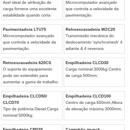
Axel ideal de atribuição de
Microcomputador avançado
carga fornece uma excelente
que controla a velocidade da
estabilidade quando corta
pavimentação.
superfície dura.
Pavimentadora LTU75
Retroescavadeira WZC20
Microcomputador avançado
Transmissão mecânica do
que controla a velocidade da
deslocamento 'synchromesh' 4
pavimentação.
adiante & 4 reversos.
Retroescavadeira 620CS
Empilhadeira CLCD30
O suporte do equipamento
Carga nominal:3000kg;Centro
pode ser extendido para
de carga:500mm;
aumentar a gama de trabalho.
Empilhadeira CLCD50/
Empilhadeira CLCD100
CLCD70
Centro de carga:600mm;Altura
Tipo de potência:Diesel;Carga
de elevação máxima:3000mm;
nominal:5000kg;
Empilhadeira CPD25
Caminhão munck