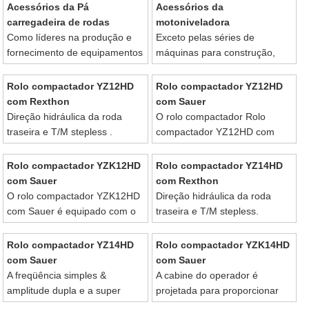
manutenção.
lidar com sistema P.P.C .
Acessórios da Pá
Acessórios da
carregadeira de rodas
motoniveladora
Como líderes na produção e
Exceto pelas séries de
fornecimento de equipamentos
máquinas para construção,
para construção e máquinas
veículos de engenharia e
para construção.
equipamentos para contrução
Rolo compactador YZ12HD
Rolo compactador YZ12HD
tais como Pá carregadeira de
com Rexthon
com Sauer
rodas.
Direção hidráulica da roda
O rolo compactador Rolo
traseira e T/M stepless .
compactador YZ12HD com
Sauer é equipado com o motor
DongFeng Cummins.
Rolo compactador YZK12HD
Rolo compactador YZ14HD
com Sauer
com Rexthon
O rolo compactador YZK12HD
Direção hidráulica da roda
com Sauer é equipado com o
traseira e T/M stepless.
motor DongFeng Cummins.
Rolo compactador YZ14HD
Rolo compactador YZK14HD
com Sauer
com Sauer
A freqüência simples &
A cabine do operador é
amplitude dupla e a super
projetada para proporcionar
força centrífuga cria um forte
segurança e conforto.